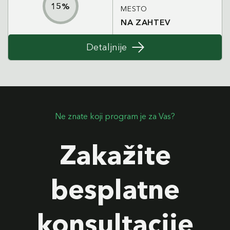
15
%
MESTO
NA ZAHTEV
Detaljnije
Ne znate koji program je za Vas?
Zakažite
besplatne
konsultacije