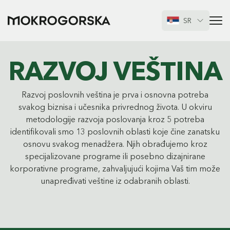
SR
RAZVOJ VEŠTINA
Razvoj poslovnih veština je prva i osnovna potreba
svakog biznisa i učesnika privrednog života. U okviru
metodologije razvoja poslovanja kroz 5 potreba
identifikovali smo 13 poslovnih oblasti koje čine zanatsku
osnovu svakog menadžera. Njih obrađujemo kroz
specijalizovane programe ili posebno dizajnirane
korporativne programe, zahvaljujući kojima Vaš tim može
unapređivati veštine iz odabranih oblasti.