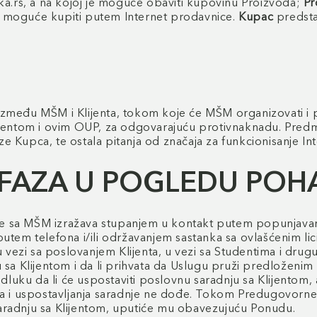
ka.rs, a na kojoj je moguće obaviti kupovinu Proizvoda;
Pr
 je moguće kupiti putem Internet prodavnice.
Kupac
predsta
zmeđu MŠM i Klijenta, tokom koje će MŠM organizovati i p
ntom i ovim OUP, za odgovarajuću protivnaknadu. Predme
 Kupca, te ostala pitanja od značaja za funkcionisanje In
 FAZA U POGLEDU PO
nje sa MŠM izražava stupanjem u kontakt putem popunjavanja 
 putem telefona i/ili održavanjem sastanka sa ovlašćeni
, u vezi sa poslovanjem Klijenta, u vezi sa Studentima i 
u sa Klijentom i da li prihvata da Uslugu pruži predlože
uku da li će uspostaviti poslovnu saradnju sa Klijentom,
ora i uspostavljanja saradnje ne dođe. Tokom Predugovorn
aradnju sa Klijentom, uputiće mu obavezujuću Ponudu.