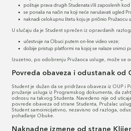
poštuje prava drugih Studenata i/ili zaposlenih kod 
se ponaša na način na koji neće narušavati ugled P
naknadi celokupnu štetu koju je pričinio Pružaocu u
U slučaju da je Student sprečen iz opravdanih razlog
učestvuje na Obuci putem on-line video veze;
dobije pristup platformi na kojoj se nalaze snimci pr
Izuzetno, po odobrenju Pružaoca usluge, može se od
Povreda obaveza i odustanak od 
Student je dužan da se pridržava obaveza iz OUP i 
pružanje usluga iz Programskog dokumenta, da zahtev
odnosu na takvog Studenta. Navedeno nije od uticaja 
povrede obaveza od strane Studenta, Pružalac usluge 
Student samoinicijativno, nezavisno od razloga, od
pohađanje Obuke.
Naknadne izmene od strane Klije