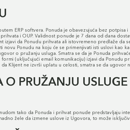
U
utem ERP softvera. Ponuda je obavezujuća bez potpisa i p
 prihvata i OUP. Validnost ponude je 7 dana od dana dosta
nt izjavi da Ponudu prihvata ali istovremeno predlaže da se
novu Ponudu na koju će se primenjivati isti uslovi kao ka
ugovor o pružanju usluga. Smatra se da je Ponuda prihvaće
 formi (uključujući email komunikaciju) izjavi da Ponudu p
 da Klijent ne izvrši uplatu u celosti, smatra se da ugovor n
A O PRUŽANJU USLUGE
udom tako da Ponuda i prihvat ponude predstavljaju integr
adno žele da izmene uslove iz Ugovora, to može isključivo