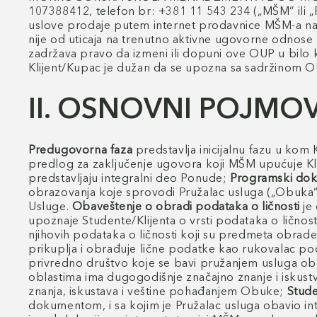
107388412, telefon br: +381 11 543 234 („MŠM“ ili „Pru
uslove prodaje putem internet prodavnice MŠM-a na 
nije od uticaja na trenutno aktivne ugovorne odnose
zadržava pravo da izmeni ili dopuni ove OUP u bilo k
Klijent/Kupac je dužan da se upozna sa sadržinom O
II. OSNOVNI POJMOV
Predugovorna faza
predstavlja inicijalnu fazu u kom
predlog za zaključenje ugovora koji MŠM upućuje Kl
predstavljaju integralni deo Ponude;
Programski do
obrazovanja koje sprovodi Pružalac usluga („Obuka“)
Usluge.
Obaveštenje o obradi podataka o ličnosti
je 
upoznaje Studente/Klijenta o vrsti podataka o ličn
njihovih podataka o ličnosti koji su predmeta obrade 
prikuplja i obrađuje lične podatke kao rukovalac p
privredno društvo koje se bavi pružanjem usluga ob
oblastima ima dugogodišnje značajno znanje i iskust
znanja, iskustava i veštine pohađanjem Obuke;
Stud
dokumentom, i sa kojim je Pružalac usluga obavio 