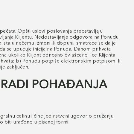
ečata. Opšti uslovi poslovanja predstavljaju
vljanja Klijentu. Nedostavljanje odgovora na Ponudu
 ista u nečemu izmeni ili dopuni, smatraće se da je
da se upućuje inicijalna Ponuda. Danom prihvata
na ukoliko Klijent odnosno ovlašćeno lice Klijenta
rihvata; b) Ponudu potpiše elektronskim potpisom ili
ije zaključen.
 RADI POHAĐANJA
alnu celinu i čine jedinstveni ugovor o pružanju
 biti urađeno u pisanoj formi.