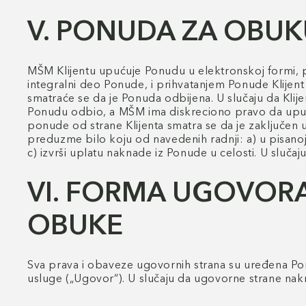
V. PONUDA ZA OBUK
MŠM Klijentu upućuje Ponudu u elektronskoj formi, p
integralni deo Ponude, i prihvatanjem Ponude Klijent
smatraće se da je Ponuda odbijena. U slučaju da Klije
Ponudu odbio, a MŠM ima diskreciono pravo da uputi 
ponude od strane Klijenta smatra se da je zaključen 
preduzme bilo koju od navedenih radnji: a) u pisanoj
c) izvrši uplatu naknade iz Ponude u celosti. U slučaju
VI. FORMA UGOVOR
OBUKE
Sva prava i obaveze ugovornih strana su uređena Pon
usluge („Ugovor“). U slučaju da ugovorne strane nakn