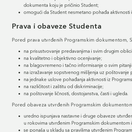
dokumenta koju je pričinio Student;
omogući da Student nesmetano pohađa aktivnosti
Prava i obaveze Studenta
Pored prava utvrđenih Programskim dokumentom, Stu
na prisustvovanje predavanjima i svim drugim obl
na kvalitetno i objektivno ocenjivanje;
na blagovremeno i tačno informisanje o svim pitan
na izražavanje sopstvenog mišljenja uz poštovanj
na jednake uslove pohađanja aktivnosti iz Program
na različitost i zaštitu od diskriminacije;
na poštovanje ličnosti, dostojanstva, časti i ugleda.
Pored obaveza utvrđenih Programskim dokumentom, 
uredno ispunjava nastavne i druge obaveze utvrđ
u rokovima utvrđenim Programskim dokumentom i/i
se ponaša u skladu sa pravilima utvrđenim Prog