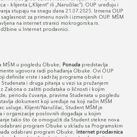
 klijenta („Klijent“ ili „Naručilac“). OUP uređuju i
vanja stupaju na snagu dana 21.07.2025. Izmena OUP
nu saglasnost za primenu novih i izmenjenih OUP. MŠM
ljena na internet stranici mokrogorska.rs.
žbine u Internet prodavnici.
je sa MŠM u pogledu Obuke;
Ponuda
predstavlja
elemente ugovora radi pohađanja Obuke. Ovi OUP
i definiše vrste i sadržaj programa obuke i
 Studenata i druga pitanja u vezi sa pružanjem
 Zakona o zaštiti podataka o ličnosti i kojim
ade, periodu čuvanja, pravima Studenata u pogledu
tavlja dokument koji uređuje na koji način MŠM
c usluge, Klijent/Naručilac, Student MŠM je
 i organizacije poslovnih događaja u kojim
vanje tako što će omogućiti da Student stekne nova
đa odabrani program Obuke u skladu sa Programskim
 pohađa odabrani program Obuke;
Internet prodavnica