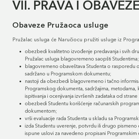
VII. PRAVA I OBAVE
Obaveze Pružaoca usluge
Pružalac usluga će Naručiocu pružiti usluge iz Pro
obezbedi kvalitetno izvođenje predavanja i svih d
Pružalac usluga blagovremeno saopšti Studentima;
blagovremeno obaveštava Studenta o rasporedu odr
sadržano u Programskom dokumentu;
nastoji da obezbedi blagovremeno i tačno informis
Programskog dokumenta, sadržajima, metodama, krit
ispitivanja i ocenjivanja izvršenih zadataka od s
obezbedi Studentu korišćenje računarskih progra
dokumentom;
vrši evaluacije rada Studenta u skladu sa Progra
izda Studentu uverenje, potvrdu ili drugo pismeno 
ispune uslovi za navedeno propisani Programski