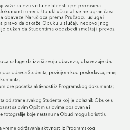
 važe za ovu vrstu delatnosti i po propisima
dokument izmeni, što uključuje ali se ne ograničava
 na obaveze Naručioca prema Pružaocu usluga i
ima pravo da otkaže Obuku u slučaju nedovoljnog
ga nije dužan da Studentima obezbedi smeštaj i prevoz
aoca usluge da izvrši svoju obavezu, obavezuje da:
m poslodavca Studenta, pozicijom kod poslodavca, i-mejl
dokumenta;
om pre početka aktivnosti iz Programskog dokumenta;
nta od strane svakog Studenta koji je polaznik Obuke u
oznat sa ovim Opštim uslovima poslovanja i
fotografije koje nastanu na Obuci mogu koristiti u
 za vreme održavanja aktivnosti iz Programskog