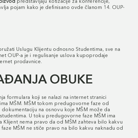
oizvod
predstavljaju kotizacije za konferencije,
vlja pojam kako je definisano ovde članom 14. OUP-
ružati Uslugu Klijentu odnosno Studentima, sve na
t OUP-a je i regulisanje uslova kupoprodaje
ternet prodavnice.
HAĐANJA OBUKE
formulara koji se nalazi na internet stranici
m licima MŠM. MŠM tokom predugovorne faze od
drugu dokumentaciju na osnovu koje MŠM može da
nim studentima. U toku predugovorne faze MŠM ima
 a Klijent nema pravo da od MŠM zahteva bilo kakvu
e faze MŠM ne stiče pravo na bilo kakvu naknadu od