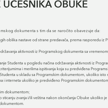
ZE UČESNIKA OBUKE
gramskog dokumenta s tim da se naročito obavezuje da:
rugih oblika nastave od strane predavača, prema rasporedu i
žavanja aktivnosti iz Programskog dokumenta sa vremenom i m
anje Studenta u pogledu načina održavanja aktivnosti iz Progr
erijumima i merilima ispitivanja koja su predviđena Programs
trane Studenta u skladu sa Programskim dokumentom, ukoliko is
ma i interneta ukoliko je predviđeno Programskim dokumentom
mskim dokumentom;
o sticanju zvanja i/ili veština nakon okončanja Obuke ukoliko
m dokumentom.