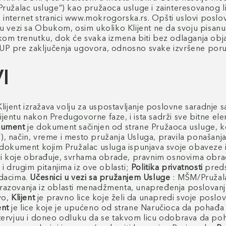
žalac usluge“) kao pružaoca usluge i zainteresovanog lica –
internet stranici www.mokrogorska.rs. Opšti uslovi poslo
 u vezi sa Obukom, osim ukoliko Klijent ne da svoju pisa
om trenutku, dok će svaka izmena biti bez odlaganja objav
UP pre zaključenja ugovora, odnosno svake izvršene porud
I
 Klijent izražava volju za uspostavljanje poslovne saradn
ijentu nakon Predugovorne faze, i ista sadrži sve bitne 
kument
je dokument sačinjen od strane Pružaoca usluge, koj
, način, vreme i mesto pružanja Usluga, pravila ponašanja
dokument kojim Pružalac usluga ispunjava svoje obaveze iz
osti koje obrađuje, svrhama obrade, pravnim osnovima obr
i drugim pitanjima iz ove oblasti;
Politika privatnosti
preds
odacima.
Učesnici u vezi sa pružanjem Usluge
: MŠM/Pružala
razovanja iz oblasti menadžmenta, unapređenja poslovanja
vo,
Klijent
je pravno lice koje želi da unapredi svoje poslo
ent
je lice koje je upućeno od strane Naručioca da poha
intervjuu i doneo odluku da se takvom licu odobrava da