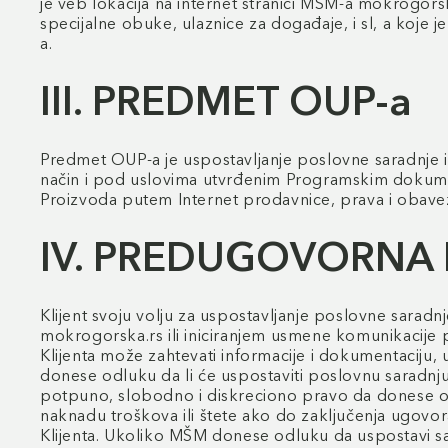
je veb lokacija na internet stranici MŠM-a mokrogors
specijalne obuke, ulaznice za događaje, i sl, a koje
a.
III. PREDMET OUP-a
Predmet OUP-a je uspostavljanje poslovne saradnje i
način i pod uslovima utvrđenim Programskim dokume
Proizvoda putem Internet prodavnice, prava i obaveze
IV. PREDUGOVORNA
Klijent svoju volju za uspostavljanje poslovne sarad
mokrogorska.rs ili iniciranjem usmene komunikacije
Klijenta može zahtevati informacije i dokumentaciju
donese odluku da li će uspostaviti poslovnu saradnj
potpuno, slobodno i diskreciono pravo da donese odl
naknadu troškova ili štete ako do zaključenja ugov
Klijenta. Ukoliko MŠM donese odluku da uspostavi s