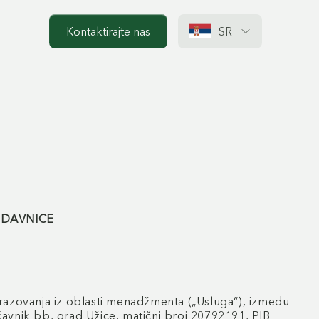
Kontaktirajte nas
SR
ODAVNICE
brazovanja iz oblasti menadžmenta („Usluga“), između
bb, grad Užice, matični broj 20792191, PIB