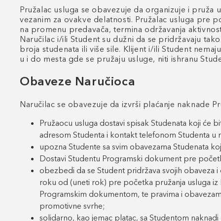
Pružalac usluga se obavezuje da organizuje i pruža 
vezanim za ovakve delatnosti. Pružalac usluga pre po
na promenu predavača, termina održavanja aktivnost
Naručilac i/ili Student su dužni da se pridržavaju
broja studenata ili više sile. Klijent i/ili Student 
u i do mesta gde se pružaju usluge, niti ishranu Stu
Obaveze Naručioca
Naručilac se obavezuje da izvrši plaćanje naknade P
Pružaocu usluga dostavi spisak Studenata koji će 
adresom Studenta i kontakt telefonom Studenta u 
upozna Studente sa svim obavezama Studenata ko
Dostavi Studentu Programski dokument pre počet
obezbedi da se Student pridržava svojih obaveza i 
roku od (uneti rok) pre početka pružanja usluga i
Programskim dokumentom, te pravima i obavezama ko
promotivne svrhe;
solidarno, kao jemac platac, sa Studentom naknadi 