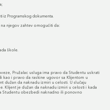
a;
nosti iz Programskog dokumenta.
u na njegov zahtev omogućiti da:
ada škole.
veze, Pružalac usluga ima pravo da Studentu uskrati
 kao i pravo da raskine ugovor sa Klijentom u
t dužan da naknadu izmiri u celosti. U slučaju
Klijent je dužan da naknadu izmiri u celosti i kada
 da Studentu obezbedi naknadno ili ponovno