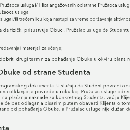
Pružaoca usluga i/ili lica angažovanih od strane Pružaoca uslug
ružaoca usluga;
sluga i/ili trećem licu koja nastupi za vreme održavanja aktiv
a da fizički prisustvuje Obuci, Pružalac usluge će Student
edavanja i materijali za učenje;
obriti drugi termin za pohađanje Obuke u okviru plana r
Obuke od strane Studenta
Programskog dokumenta. U slučaju da Student povredi oba
a otklanjanje povrede u roku koji Pružalac usluge odredi
na plaćanje naknade za konkretnog Studenta, već je Klijen
će bez odlaganja pisanim putem obavesti Klijenta o tome. 
ustane od pohađanja Obuke, a Pružalac usluge nije dužan
nta