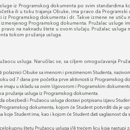
usluge iz Programskog dokumenta po svim standardima koji
četka ili u toku trajanja Obuke, ima pravo da Programski 
i iz Programskog dokumenta i dr. Takve izmene ne utiču
 tako izmenjenog Programskog dokumenta. Pružalac usluge 
nemaju pravo na naknadu štete u ovom slučaju. Pružalac uslu
denta tokom pružanja usluga.
ružaocu usluga. Naručilac se, sa ciljem omogućavanja Pruž
biti polaznici Obuke sa imenom i prezimenom Studenta, nazivo
roku od 7 dana pre početka prve aktivnosti iz Programskog 
je imaju u skladu sa ovim Ugovorom i Programskim dokument
ka pružanja usluga iz Programskog dokumenta.
da obezbedi i Pružaocu usluga dostavi potpisanu izjavu Stude
z Programskog dokumenta, kojom će Student potvrditi da je up
je Student ima, kao i kojom će Student dati saglasnost da se 
celokupnu štetu Pružaocu usluga i/ili trećem licu koja nastupi