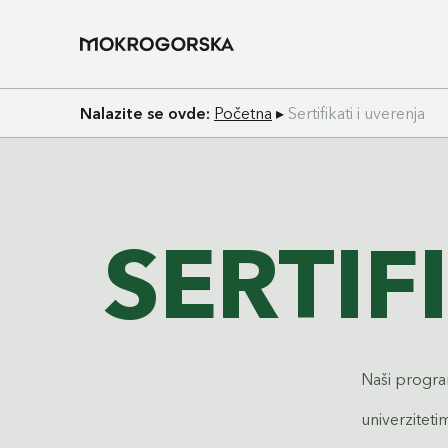
Nalazite se ovde:
Početna
▸
Sertifikati i uverenja
SERTIF
Naši program
univerziteti