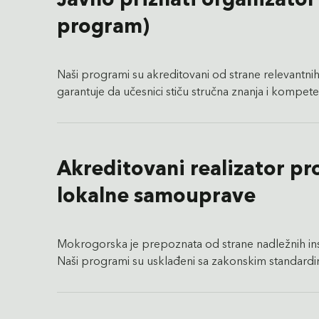
program)
Naši programi su akreditovani od strane relevantnih
garantuje da učesnici stiču stručna znanja i kompe
Akreditovani realizator p
lokalne samouprave
Mokrogorska je prepoznata od strane nadležnih inst
Naši programi su usklađeni sa zakonskim standardi