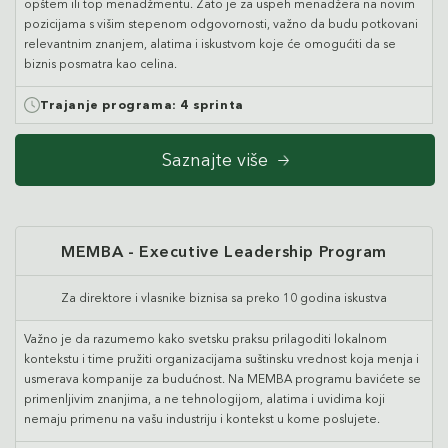
opštem ili top menadžmentu. Zato je za uspeh menadžera na novim
pozicijama s višim stepenom odgovornosti, važno da budu potkovani
relevantnim znanjem, alatima i iskustvom koje će omogućiti da se
biznis posmatra kao celina.
Trajanje programa:
4 sprinta
Saznajte više
MEMBA - Executive Leadership Program
Za direktore i vlasnike biznisa sa preko 10 godina iskustva
Važno je da razumemo kako svetsku praksu prilagoditi lokalnom
kontekstu i time pružiti organizacijama suštinsku vrednost koja menja i
usmerava kompanije za budućnost. Na MEMBA programu bavićete se
primenljivim znanjima, a ne tehnologijom, alatima i uvidima koji
nemaju primenu na vašu industriju i kontekst u kome poslujete.