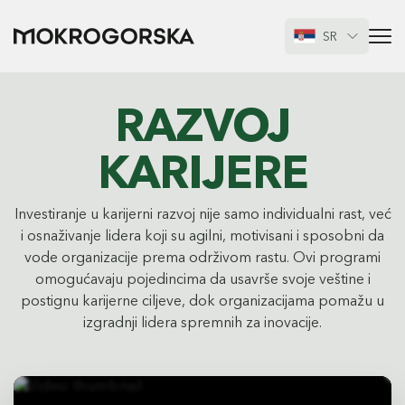
SR
RAZVOJ
KARIJERE
Investiranje u karijerni razvoj nije samo individualni rast, već
i osnaživanje lidera koji su agilni, motivisani i sposobni da
vode organizacije prema održivom rastu. Ovi programi
omogućavaju pojedincima da usavrše svoje veštine i
postignu karijerne ciljeve, dok organizacijama pomažu u
izgradnji lidera spremnih za inovacije.