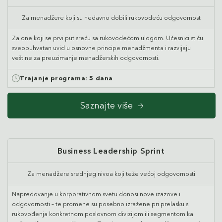
Za menadžere koji su nedavno dobili rukovodeću odgovornost
Za one koji se prvi put sreću sa rukovodećom ulogom. Učesnici stiču
sveobuhvatan uvid u osnovne principe menadžmenta i razvijaju
veštine za preuzimanje menadžerskih odgovornosti.
Trajanje programa:
5 dana
Saznajte više
Business Leadership Sprint
Za menadžere srednjeg nivoa koji teže većoj odgovornosti
Napredovanje u korporativnom svetu donosi nove izazove i
odgovornosti – te promene su posebno izražene pri prelasku s
rukovođenja konkretnom poslovnom divizijom ili segmentom ka