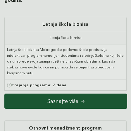
godina.
Letnja škola biznisa
Letnja škola biznisa
Letnja škola biznisa Mokrogorske poslovne škole predstavlja
interaktivan program namenjen studentima i srednjoškolcima koji žele
da unaprede svoja znanja i veštine u različitim oblastima, kao i da
steknu nove uvide koji će im pomoći da se orijentišu u budućem
karijernom putu.
Trajanje programa:
7 dana
Saznajte više
Osnovni menadžment program