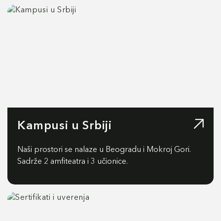
Kampusi u Srbiji
Naši prostori se nalaze u Beogradu i Mokroj Gori.
Sadrže 2 amfiteatra i 3 učionice.