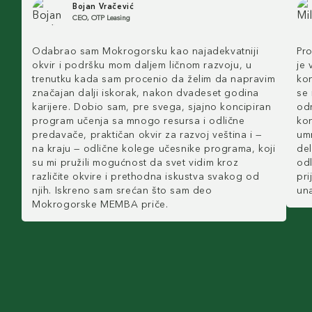
Bojan Vračević
CEO, OTP Leasing
Odabrao sam Mokrogorsku kao najadekvatniji
Pr
okvir i podršku mom daljem ličnom razvoju, u
je 
trenutku kada sam procenio da želim da napravim
ko
značajan dalji iskorak, nakon dvadeset godina
se 
karijere. Dobio sam, pre svega, sjajno koncipiran
odm
program učenja sa mnogo resursa i odlične
kon
predavače, praktičan okvir za razvoj veština i —
umr
na kraju — odlične kolege učesnike programa, koji
del
su mi pružili mogućnost da svet vidim kroz
odl
različite okvire i prethodna iskustva svakog od
pri
njih. Iskreno sam srećan što sam deo
un
Mokrogorske MEMBA priče.