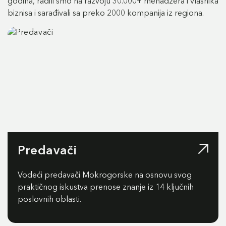
godina, radili smo na razvoju 30.000+ menadžera i vlasnika
biznisa i sarađivali sa preko 2000 kompanija iz regiona.
Predavači
Vodeći predavači Mokrogorske na osnovu svog
praktičnog iskustva prenose znanje iz 14 ključnih
poslovnih oblasti.