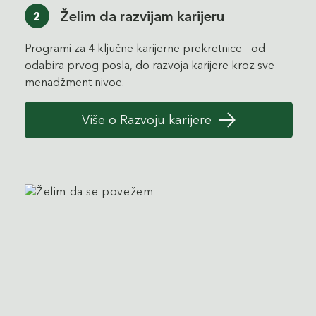
Želim da razvijam karijeru
2
Programi za 4 ključne karijerne prekretnice - od
odabira prvog posla, do razvoja karijere kroz sve
menadžment nivoe.
Više o Razvoju karijere