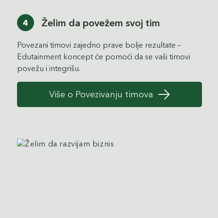
Želim da povežem svoj tim
4
Povezani timovi zajedno prave bolje rezultate –
Edutainment koncept će pomoći da se vaši timovi
povežu i integrišu.
Više o Povezivanju timova