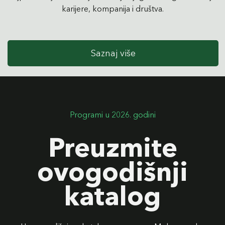
karijere, kompanija i društva.
Saznaj više
Programi u 2026. godini
Preuzmite
ovogodišnji
katalog