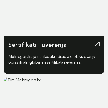
Sertifikati i uverenja
Mokrogorska je nosilac akreditacija o obrazovanju
odraslih ali i globalnih sertifikata i uverenja.