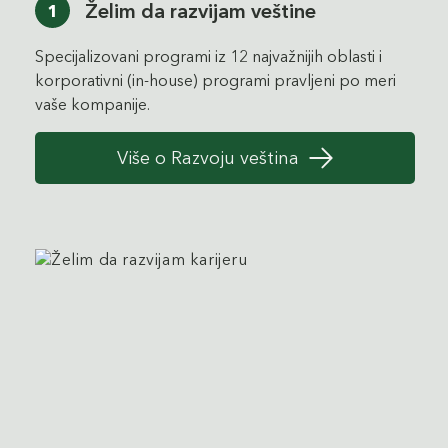
Želim da razvijam veštine
1
Specijalizovani programi iz 12 najvažnijih oblasti i
korporativni (in-house) programi pravljeni po meri
vaše kompanije.
Više o Razvoju veština