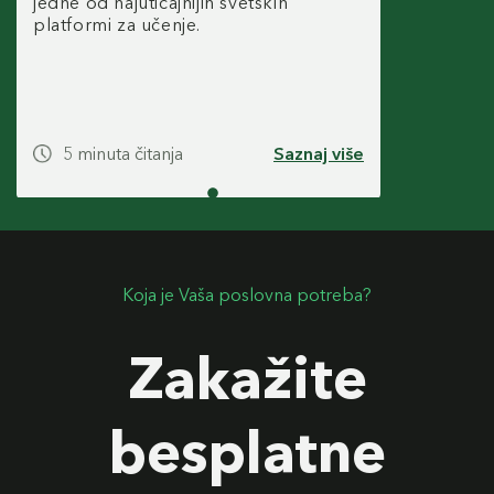
jedne od najuticajnijih svetskih
platformi za učenje.
5 minuta čitanja
Saznaj više
Koja je Vaša poslovna potreba?
Zakažite
besplatne