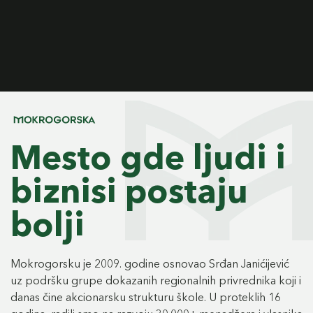
Mesto gde ljudi i
biznisi postaju
bolji
Mokrogorsku je 2009. godine osnovao Srđan Janićijević
uz podršku grupe dokazanih regionalnih privrednika koji i
danas čine akcionarsku strukturu škole. U proteklih 16