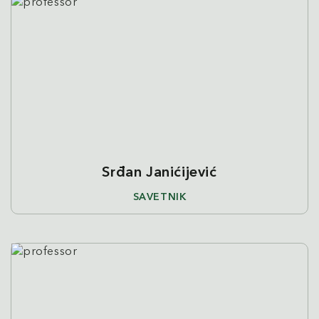
Srđan Janićijević
SAVETNIK