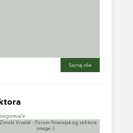
Saznaj više
ektora
 osiguravače.