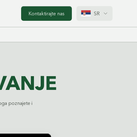
Kontaktirajte nas
SR
VANJE
koga poznajete i