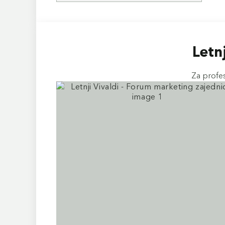
Letn
Za profes