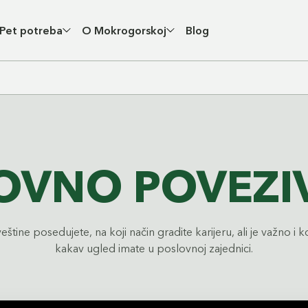
Pet potreba
O Mokrogorskoj
Blog
OVNO POVEZI
eštine posedujete, na koji način gradite karijeru, ali je važno i 
kakav ugled imate u poslovnoj zajednici.