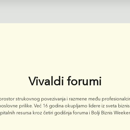
Vivaldi forumi
ostor strukovnog povezivanja i razmene među profesionalcim
oslovne prilike. Već 16 godina okupljamo lidere iz sveta biznisa
pitalnih resursa kroz četiri godišnja foruma i Bolji Biznis Weeke