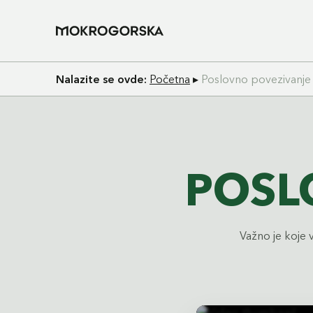
Nalazite se ovde:
Početna
▸
Poslovno povezivanje
POSL
Važno je koje v