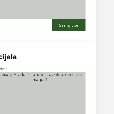
Saznaj više
cijala
dima.