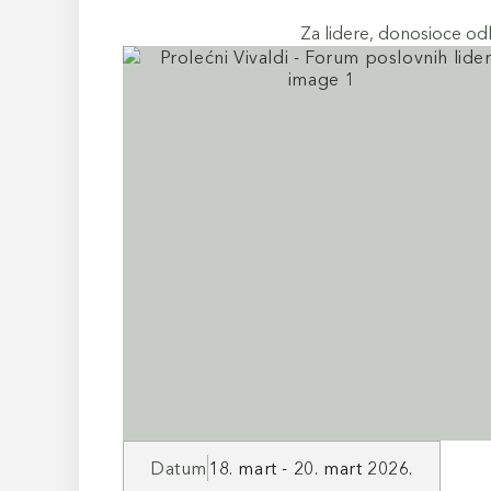
Za lidere, donosioce odlu
Datum
18. mart - 20. mart 2026.