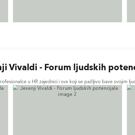
ji Vivaldi - Forum ljudskih poten
rofesionalce u HR zajednici i sve koji se pažljivo bave svojim lju