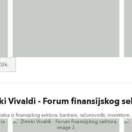
026.
i Vivaldi - Forum finansijskog s
alce iz finansijskog sektora, bankare, računovođe, investitore,