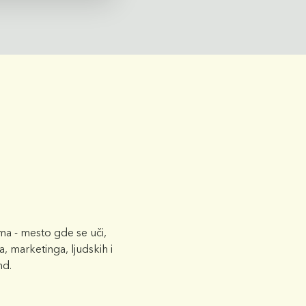
a - mesto gde se uči,
, marketinga, ljudskih i
nd.