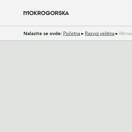
Nalazite se ovde:
Početna
▸
Razvoj veština
▸
Menad