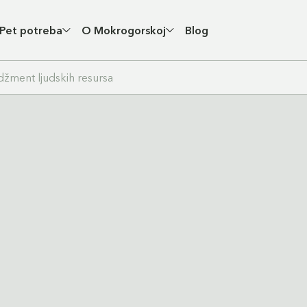
Pet potreba
O Mokrogorskoj
Blog
žment ljudskih resursa