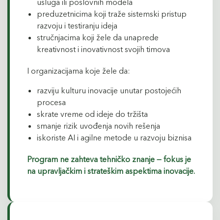
usluga ili poslovnih modela
preduzetnicima koji traže sistemski pristup
razvoju i testiranju ideja
stručnjacima koji žele da unaprede
kreativnost i inovativnost svojih timova
I organizacijama koje žele da:
razviju kulturu inovacije unutar postojećih
procesa
skrate vreme od ideje do tržišta
smanje rizik uvođenja novih rešenja
iskoriste AI i agilne metode u razvoju biznisa
Program ne zahteva tehničko znanje — fokus je
na upravljačkim i strateškim aspektima inovacije.