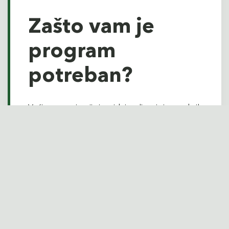
Zašto vam je
program
potreban?
Većina organizacija ima ideje, ali ne i sistem da ih
razvije:
inovacije se pokreću bez jasnih kriterijuma i
procesa
dobre ideje propadaju zbog organizacionog
otpora
resursi se ulažu u pogrešne inicijative
AI i novi alati se uvode bez strateškog okvira
Rezultat je frustracija, izgubljene prilike i timovi