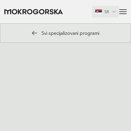
SR
Svi specijalizovani programi