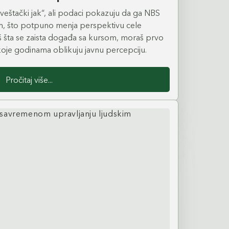
Denis, koji sa nama deli kako izgleda
„veštački jak“, ali podaci pokazuju da ga NBS
, porodične vrednosti i beskompromisna
čim, što potpuno menja perspektivu cele
okalni simbol.
š šta se zaista događa sa kursom, moraš prvo
 koje godinama oblikuju javnu percepciju.
Pročitaj više...