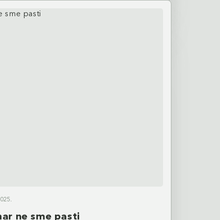
025.
inar ne sme pasti