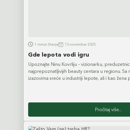
1 minut čitanja
13.novembar 2025.
Gde lepota vodi igru
Upoznajte Ninu Kovrliju – vizionarku, preduzetnic
najprepoznatljivijih beauty centara u regionu. Sa 
izazovima sreće u industriji lepote, ali i kao žena
Pročitaj više...