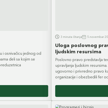
3 minuta čitanja
5.novembar 20
Uloga poslovnog pra
ljudskim resursima
u i osnivačicu jednog od
nama deli sa kojim se
Poslovno pravo predstavlja tem
 preduzetnica
upravljanja ljudskim resursima
ugovorno i privredno pravo kako 
organizacije i obezbedili fer 