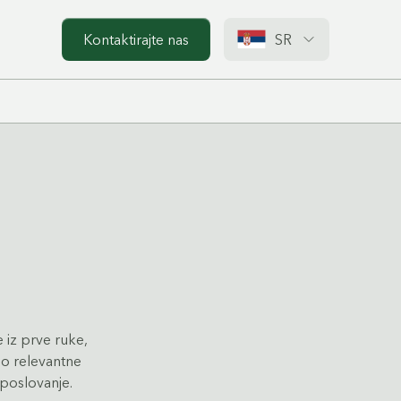
Kontaktirajte nas
SR
 iz prve ruke,
mo relevantne
 poslovanje.