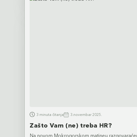
3 minuta čitanja
3.novembar 2025.
Zašto Vam (ne) treba HR?
Na novom Mokrogorskom matineu razgovaraćem