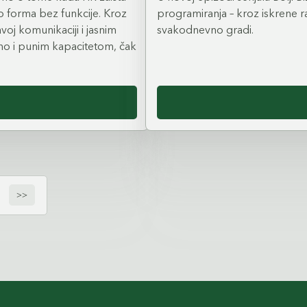
ao forma bez funkcije. Kroz
programiranja – kroz iskrene ra
oj komunikaciji i jasnim
svakodnevno gradi.
no i punim kapacitetom, čak