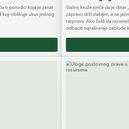
ču o porodici koja je zanat
Upoznajte Denisa, osnivača Pekare 
Stalno kruže priče da je dinar 
nd koji oblikuje ukus jednog
kada se desetine godina iskustva
zapravo drži slabijim, a ne ja
posvećenost kvalitetu pretvore u l
rasprave. Ako želiš da razume
odbaciti najraširenije zablude