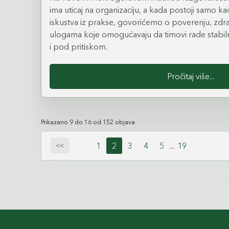
ima uticaj na organizaciju, a kada postoji samo k
iskustva iz prakse, govorićemo o poverenju, zdrav
ulogama koje omogućavaju da timovi rade stabil
i pod pritiskom.
Pročitaj više...
Prikazano 9 do 16 od 152 objava
1
2
3
4
5
...
19