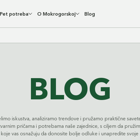
Pet potreba
O Mokrogorskoj
Blog
BLOG
imo iskustva, analiziramo trendove i pružamo praktične savete
stvarnim pričama i potrebama naše zajednice, s ciljem da pruži
 koje vas osnažuju da donosite bolje odluke i unapredite svoje