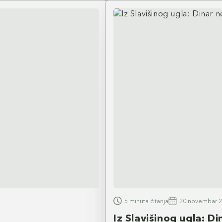
5 minuta čitanja
20.novembar 2
Iz Slavišinog ugla: D