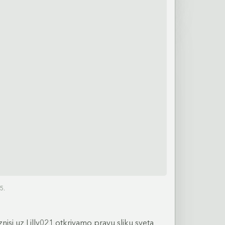
5.
iznisi uz Lilly021 otkrivamo pravu sliku sveta