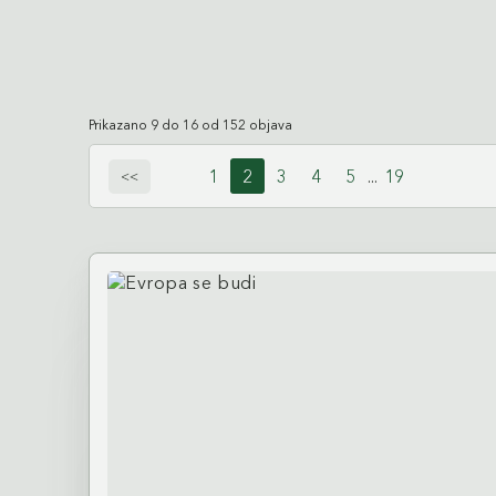
Prikazano 9 do 16 od 152 objava
1
2
3
4
5
...
19