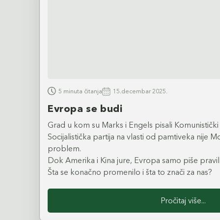
5 minuta čitanja
15.decembar 2025.
Evropa se budi
Grad u kom su Marks i Engels pisali Komunistički 
Socijalistička partija na vlasti od pamtiveka nije Mos
problem.
Dok Amerika i Kina jure, Evropa samo piše pravila
Šta se konačno promenilo i šta to znači za nas?
Pročitaj više...