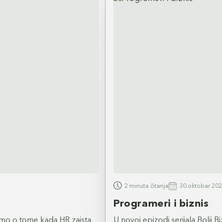
2 minuta čitanja
30.oktobar 202
Programeri i biznis
o o tome kada HR zaista
U novoj epizodi serijala Bolji B