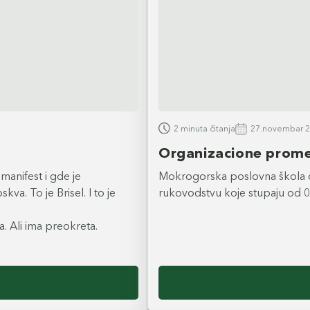
2 minuta čitanja
27.novembar 2
Organizacione prom
manifest i gde je
Mokrogorska poslovna škola o
kva. To je Brisel. I to je
rukovodstvu koje stupaju od 0
. Ali ima preokreta.