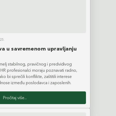
25.
va u savremenom upravljanju
elj stabilnog, pravičnog i predvidivog
. HR profesionalci moraju poznavati radno,
bi sprečili konflikte, zaštitili interese
odnose između poslodavca i zaposlenih.
Pročitaj više...