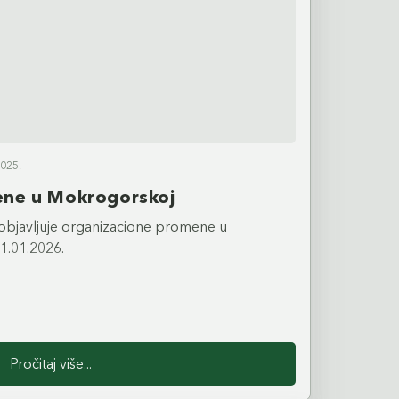
025.
ene u Mokrogorskoj
bjavljuje organizacione promene u
1.01.2026.
Pročitaj više...