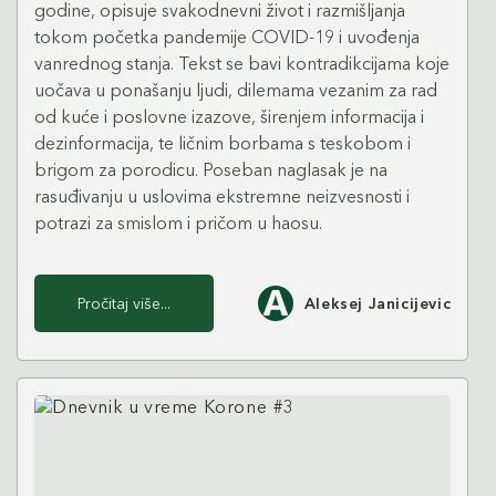
godine, opisuje svakodnevni život i razmišljanja
tokom početka pandemije COVID-19 i uvođenja
vanrednog stanja. Tekst se bavi kontradikcijama koje
uočava u ponašanju ljudi, dilemama vezanim za rad
od kuće i poslovne izazove, širenjem informacija i
dezinformacija, te ličnim borbama s teskobom i
brigom za porodicu. Poseban naglasak je na
rasuđivanju u uslovima ekstremne neizvesnosti i
potrazi za smislom i pričom u haosu.
Pročitaj više...
Aleksej Janicijevic