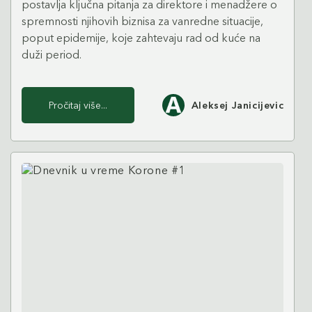
postavlja ključna pitanja za direktore i menadžere o
spremnosti njihovih biznisa za vanredne situacije,
poput epidemije, koje zahtevaju rad od kuće na
duži period.
Pročitaj više...
Aleksej Janicijevic