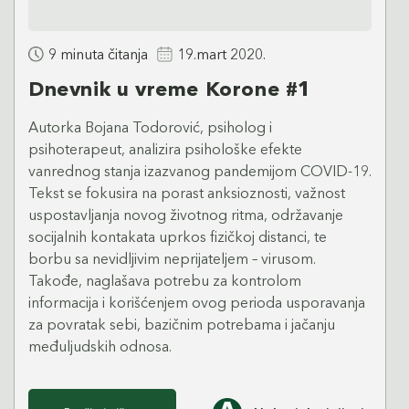
9 minuta čitanja
19.mart 2020.
Dnevnik u vreme Korone #1
Autorka Bojana Todorović, psiholog i
psihoterapeut, analizira psihološke efekte
vanrednog stanja izazvanog pandemijom COVID-19.
Tekst se fokusira na porast anksioznosti, važnost
uspostavljanja novog životnog ritma, održavanje
socijalnih kontakata uprkos fizičkoj distanci, te
borbu sa nevidljivim neprijateljem – virusom.
Takođe, naglašava potrebu za kontrolom
informacija i korišćenjem ovog perioda usporavanja
za povratak sebi, bazičnim potrebama i jačanju
međuljudskih odnosa.