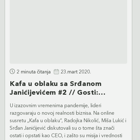
2 minuta čitanja
23.mart 2020.
Kafa u oblaku sa Srđanom
Janićijevićem #2 // Gosti:
Radojka Nikolić i Miša Lukić
U izazovnim vremenima pandemije, lideri
razgovaraju o novoj realnosti biznisa. Na online
susretu „Kafa u oblaku“, Radojka Nikolić, Miša Lukić i
Srđan Janićijević diskutovali su o tome šta znači
ostati i opstati kao CEO, i zašto su misija i vrednosti