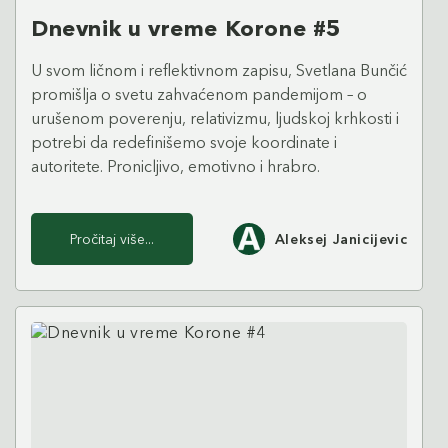
Dnevnik u vreme Korone #5
U svom ličnom i reflektivnom zapisu, Svetlana Bunčić
promišlja o svetu zahvaćenom pandemijom – o
urušenom poverenju, relativizmu, ljudskoj krhkosti i
potrebi da redefinišemo svoje koordinate i
autoritete. Pronicljivo, emotivno i hrabro.
Pročitaj više...
Aleksej Janicijevic