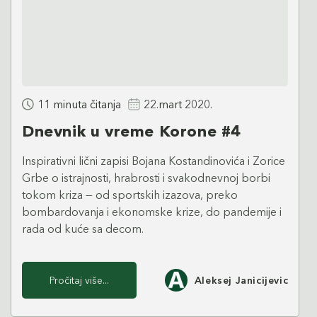
11 minuta čitanja
22.mart 2020.
Dnevnik u vreme Korone #4
Inspirativni lični zapisi Bojana Kostandinovića i Zorice
Grbe o istrajnosti, hrabrosti i svakodnevnoj borbi
tokom kriza — od sportskih izazova, preko
bombardovanja i ekonomske krize, do pandemije i
rada od kuće sa decom.
Pročitaj više...
Aleksej Janicijevic