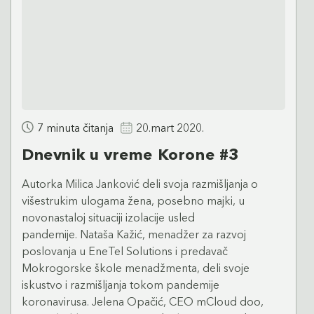
7 minuta čitanja
20.mart 2020.
Dnevnik u vreme Korone #3
Autorka Milica Janković deli svoja razmišljanja o
višestrukim ulogama žena, posebno majki, u
novonastaloj situaciji izolacije usled
pandemije. Nataša Kažić, menadžer za razvoj
poslovanja u EneTel Solutions i predavač
Mokrogorske škole menadžmenta, deli svoje
iskustvo i razmišljanja tokom pandemije
koronavirusa. Jelena Opačić, CEO mCloud doo,