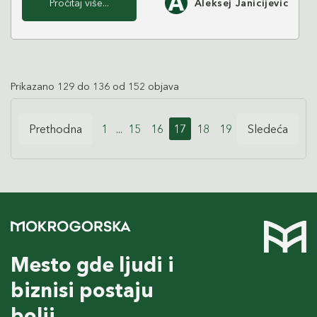
Pročitaj više...
Aleksej Janicijevic
Prikazano 129 do 136 od 152 objava
Prethodna
1
...
15
16
17
18
19
Sledeća
Mesto gde ljudi i
biznisi postaju
bolji