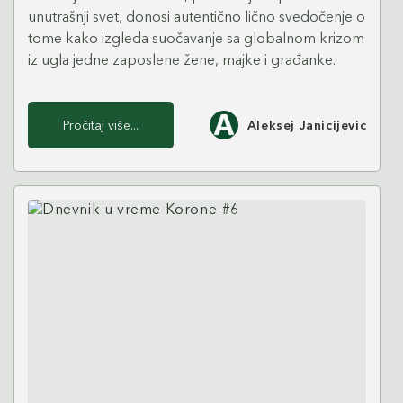
unutrašnji svet, donosi autentično lično svedočenje o
tome kako izgleda suočavanje sa globalnom krizom
iz ugla jedne zaposlene žene, majke i građanke.
Pročitaj više...
Aleksej Janicijevic