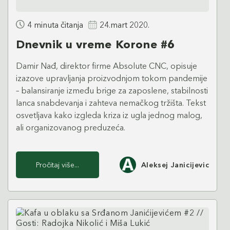
4 minuta čitanja
24.mart 2020.
Dnevnik u vreme Korone #6
Damir Nađ, direktor firme Absolute CNC, opisuje
izazove upravljanja proizvodnjom tokom pandemije
– balansiranje između brige za zaposlene, stabilnosti
lanca snabdevanja i zahteva nemačkog tržišta. Tekst
osvetljava kako izgleda kriza iz ugla jednog malog,
ali organizovanog preduzeća.
Pročitaj više...
Aleksej Janicijevic