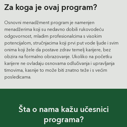
Za koga je ovaj program?
Osnovni menadžment program je namenjen
menadžerima koji su nedavno dobili rukovodeću
odgovornost, mladim profesionalcima s visokim
potencijalom, stručnjacima koji prvi put vode ljude i svim
onima koji žele da postave zdrav temelj karijere, bez
obzira na formalno obrazovanje. Ukoliko na početku
karijere ne ovladaju osnovama odlučivanja i upravljanja
timovima, kasnije to može biti znatno teže i s većim
posledicama.
Šta o nama kažu učesnici
programa?