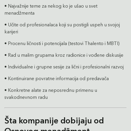
• Najvažnije teme za nekog ko je ušao u svet
menadžmenta
• Učite od profesionalaca koji su postigli uspeh u svojoj
karijeri
• Procenu ličnosti i potencijala (testovi Thalento i MBTI)
• Rad u malim grupama kroz radionice i vođene diskusije
• Individualne i grupne sesije za lični i profesionalni razvoj
• Kontinuirane povratne informacija od predavača
• Konkretne alate za neposrednu primenu u
svakodnevnom radu
Šta kompanije dobijaju od