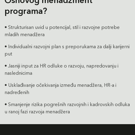
Osnovog menadžment
programa?
• Strukturisan uvid u potencijal, stil i razvojne potrebe
mladih menadžera
• Individualni razvojni plan s preporukama za dalji karijerni
put
• Jasniji input za HR odluke o razvoju, napredovanju i
naslednicima
• Usklađivanje očekivanja između menadžera, HR-a i
nadređenih
• Smanjenje rizika pogrešnih razvojnih i kadrovskih odluka
u ranoj fazi razvoja menadžera