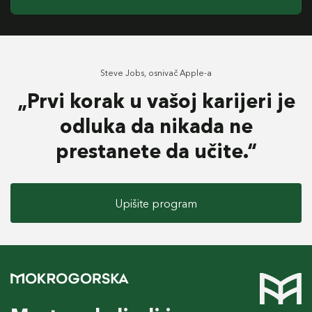
Steve Jobs, osnivač Apple-a
„Prvi korak u vašoj karijeri je
odluka da nikada ne
prestanete da učite.“
Upišite program