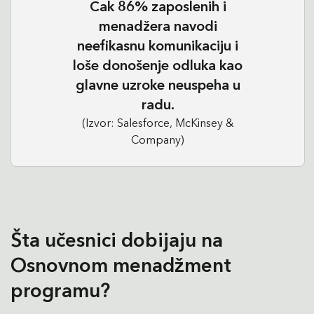
Čak 86% zaposlenih i
menadžera navodi
neefikasnu komunikaciju i
loše donošenje odluka kao
glavne uzroke neuspeha u
radu.
(Izvor: Salesforce, McKinsey &
Company)
Šta učesnici dobijaju na
Osnovnom menadžment
programu?