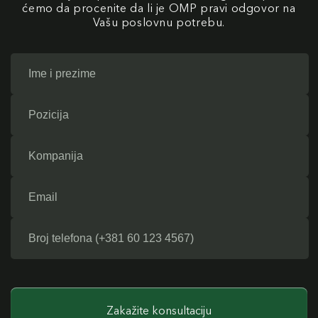
ćemo da procenite da li je OMP pravi odgovor na
Vašu poslovnu potrebu.
Zakažite konsultaciju