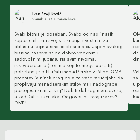
Ivan Stojilković
Vlasnik i CEO, Urban-Technics
Svaki biznis je poseban. Svako od nas i naših
OM
zaposlenih ima svoj set znanja i veština, za
kar
oblasti u kojima smo profesionalci. Uspeh svakog
os
biznisa zasniva se na dobro vođenim i
dal
zadovoljnim ljudima. Na svim nivoima,
din
rukovodiocima (i onima koji to mogu postati)
potrebno je otključati menadžerske veštine. OMP
Ve
predstavlja nizak prag bola za vaše stručnjake da
sa 
proplivaju menadžerskim stilovima i nadograde
u 
postojeća znanja. Cilj? Dobiti dobrog menadžera,
osi
a zadržati stručnjaka. Odgovor na ovaj izazov?
kao
OMP!