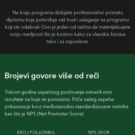
Na kraju programa dobijate profesionalno priznatu
diplomu koja potvrđuje vaš trud i zalaganje na programu
koji ste odabrali. Ovo je jedan od načina da materijalizujete
svoju marljivost što je korisno kako za vlasnike biznisa
tako i za zaposlene.
Brojevi govore više od reči
Tokom godina uspešnog poslovanja ostvarili smo
rezultate na koje se ponosimo. Priča našeg uspeha
prikazana je kroz međunarodno standardizovane metrike
kao što je NPS (Net Promoter Score)
BROJ POLAZNIKA
NPS SKOR