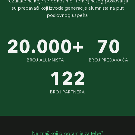
rezultate na koje se ponosimo. Temelj našeg poslovanja
su predavači koji izvode generacije alumnista na put
poslovnog uspeha.
20.000+
70
BROJ ALUMNISTA
BROJ PREDAVAČA
122
BROJ PARTNERA
Ne znaš koji program je za tebe?