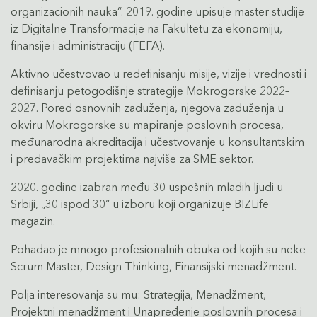
organizacionih nauka“. 2019. godine upisuje master studije
iz Digitalne Transformacije na Fakultetu za ekonomiju,
finansije i administraciju (FEFA).
Aktivno učestvovao u redefinisanju misije, vizije i vrednosti i
definisanju petogodišnje strategije Mokrogorske 2022–
2027. Pored osnovnih zaduženja, njegova zaduženja u
okviru Mokrogorske su mapiranje poslovnih procesa,
međunarodna akreditacija i učestvovanje u konsultantskim
i predavačkim projektima najviše za SME sektor.
2020. godine izabran među 30 uspešnih mladih ljudi u
Srbiji, „30 ispod 30“ u izboru koji organizuje BIZLife
magazin.
Pohađao je mnogo profesionalnih obuka od kojih su neke
Scrum Master, Design Thinking, Finansijski menadžment.
Polja interesovanja su mu: Strategija, Menadžment,
Projektni menadžment i Unapređenje poslovnih procesa i