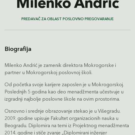
Milenko Andrić
PREDAVAČ ZA OBLAST POSLOVNO PREGOVARANJE
Biografija
Milenko Andrić je zamenik direktora Mokrogorske i
partner u Mokrogorskoj poslovnoj školi.
Od početka svoje karijere zaposlen je u Mokrogorskoj.
Poslednjih 5 godina kao deo menadžmenta učestvuje u
izgradnji najbolje poslovne škole na ovim prostorima.
Osnovno i srednje obrazovanje stekao je u Višegradu.
2009. godine upisuje Fakultet organizacionih nauka u
Beogradu. Diplomira na temi iz Projektnog menadžmenta
2014. godine i stiče zvanje „Diplomirani inženjer