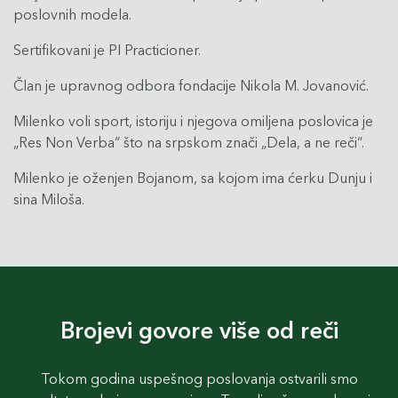
poslovnih modela.
Sertifikovani je PI Practicioner.
Član je upravnog odbora fondacije Nikola M. Jovanović.
Milenko voli sport, istoriju i njegova omiljena poslovica je
„Res Non Verba“ što na srpskom znači „Dela, a ne reči“.
Milenko je oženjen Bojanom, sa kojom ima ćerku Dunju i
sina Miloša.
Brojevi govore više od reči
Tokom godina uspešnog poslovanja ostvarili smo