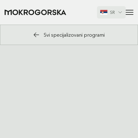
SR
Svi specijalizovani programi