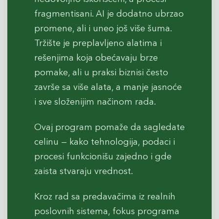
fragmentisani. AI je dodatno ubrzao
promene, ali i uneo još više šuma.
Tržište je preplavljeno alatima i
rešenjima koja obećavaju brze
pomake, ali u praksi biznisi često
završe sa više alata, a manje jasnoće
i sve složenijim načinom rada.
Ovaj program pomaže da sagledate
celinu — kako tehnologija, podaci i
procesi funkcionišu zajedno i gde
zaista stvaraju vrednost.
Kroz rad sa predavačima iz realnih
poslovnih sistema, fokus programa