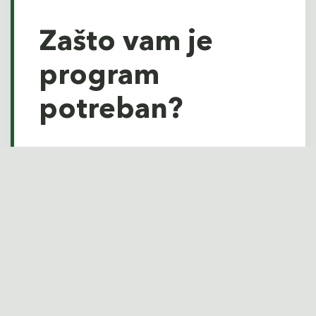
Zašto vam je
program
potreban?
Većina kompanija danas ulaže u tehnologiju bez
jasne logike:
AI se uvodi bez poslovnog cilja
sistemi postoje, ali nisu povezani
podaci se ne koriste za donošenje odluka
rešenja se uvode parcijalno
Rezultat je veća kompleksnost bez
proporcionalnog rasta.