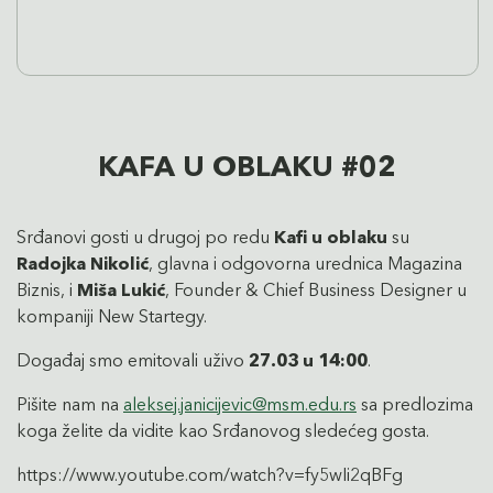
KAFA U OBLAKU #02
Srđanovi gosti u drugoj po redu
Kafi u oblaku
su
Radojka Nikolić
, glavna i odgovorna urednica Magazina
Biznis, i
Miša Lukić
, Founder & Chief Business Designer u
kompaniji New Startegy.
Događaj smo emitovali uživo
27.03 u 14:00
.
Pišite nam na
aleksej.janicijevic@msm.edu.rs
sa predlozima
koga želite da vidite kao Srđanovog sledećeg gosta.
https://www.youtube.com/watch?v=fy5wIi2qBFg