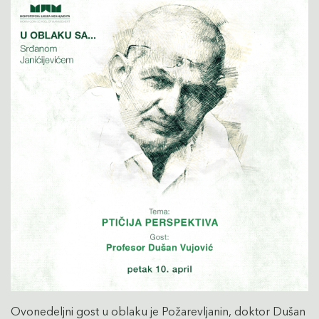
Ovonedeljni gost u oblaku je Požarevljanin, doktor Dušan