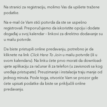
Na stranici za registraciju, molimo Vas da upišete tražene
podatke.
Na e-mail će Vam stići potvrda da ste se uspešno
registrovali. Preporučujemo da iskoristite opciju i dodate
događaj u svoj kalendar – linkovi za direktno dodavanje su
u mailu potvrde.
Da biste pristupili online predavanju, potrebno je da
kliknete na link
Click Here To Join
u mailu potvrde (ili u
svom kalendaru). Na linku ćete prvo morati da download-
ujete aplikaciju za računar ili za telefon (u zavisnosti sa kog
uređaja pristupate). Preuzimanje i instalacija traju manje od
jednog minuta. Posle toga, otvoriće Vam se prozor gde
ćete upisati podatke da biste se priključili online
predavanju.