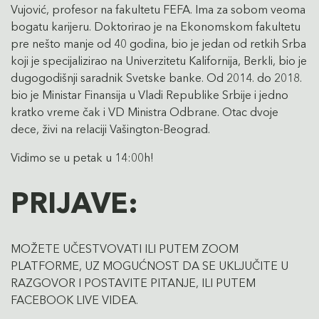
Vujović, profesor na fakultetu FEFA. Ima za sobom veoma
bogatu karijeru. Doktorirao je na Ekonomskom fakultetu
pre nešto manje od 40 godina, bio je jedan od retkih Srba
koji je specijalizirao na Univerzitetu Kalifornija, Berkli, bio je
dugogodišnji saradnik Svetske banke. Od 2014. do 2018.
bio je Ministar Finansija u Vladi Republike Srbije i jedno
kratko vreme čak i VD Ministra Odbrane. Otac dvoje
dece, živi na relaciji Vašington-Beograd.
Vidimo se u petak u 14:00h!
PRIJAVE:
MOŽETE UČESTVOVATI ILI PUTEM ZOOM
PLATFORME, UZ MOGUĆNOST DA SE UKLJUČITE U
RAZGOVOR I POSTAVITE PITANJE, ILI PUTEM
FACEBOOK LIVE VIDEA.