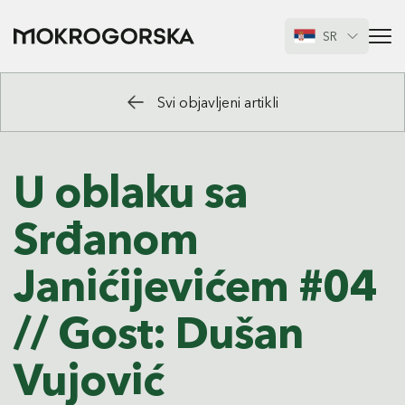
SR
Svi objavljeni artikli
U oblaku sa
Srđanom
Janićijevićem #04
// Gost: Dušan
Vujović