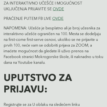
ZA INTERAKTIVNO UČEŠĆE I MOGUĆNOST
UKLJUČENJA PRIJAVITE SE
OVDE
PRAĆENJE PUTEM FB LIVE
OVDE
NAPOMENA: Učešće je besplatno ali je broj učesnika za
interaktivno učešće ograničen na 100. Mesta se dodeljuju
na first-come first-serve osnovi, ukoliko se ne prijavite u
prvih 100, neće vam se odobriti prijava za ZOOM, a
imaćete mogućnost da gledate ili uživo prenos na
Facebook stranici Mokrogorske škole, ili naknadno u toku
dana na Youtube kanalu.
UPUTSTVO ZA
PRIJAVU:
Registrujte se za U oblaku na sledećem linku