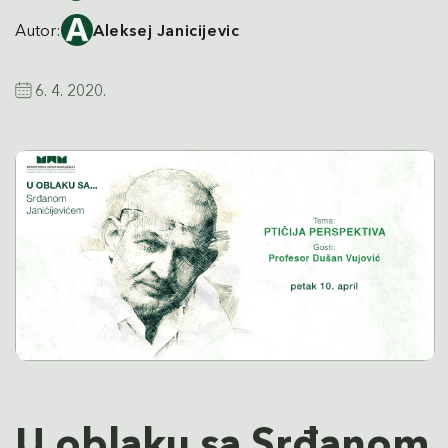
Autor:
Aleksej Janicijevic
6. 4. 2020.
U oblaku sa Srđanom