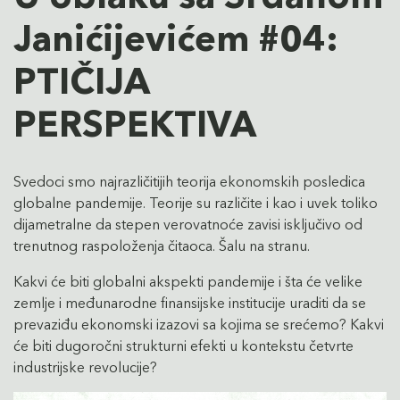
Janićijevićem #04:
PTIČIJA
PERSPEKTIVA
Svedoci smo najrazličitijih teorija ekonomskih posledica
globalne pandemije. Teorije su različite i kao i uvek toliko
dijametralne da stepen verovatnoće zavisi isključivo od
trenutnog raspoloženja čitaoca. Šalu na stranu.
Kakvi će biti globalni akspekti pandemije i šta će velike
zemlje i međunarodne finansijske institucije uraditi da se
prevaziđu ekonomski izazovi sa kojima se srećemo? Kakvi
će biti dugoročni strukturni efekti u kontekstu četvrte
industrijske revolucije?