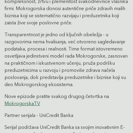
kompleksnost, žrtvu i plemenitost svakodnevnice vlasnika
firmi. Mokrogorska donosi autentične priče zdravih malih
biznisa koji se sistematično razvijaju i preduzetnika koji
zaista žive svoje poslovne priče.
Transparentnost je jedno od ključnih obeležja - u
razgovorima nema hvalisanja, već otvoreno sagledavanje
podataka, procesa i realnosti. Time format istovremeno
osvetljava jedinstveni model rada Mokrogorske, zasnovan
na praktičnom i iskustvenom učenju, pruža podršku
preduzetnicima u razvoju i promoviše zdrava načela
poslovanja, dok predstavlja preduzetnike i biznise koji su
deo Mokrogorskog ekosistema.
Nove epizode pratite svakog drugog četvrtka na
MokrogorskaTV
Partner serijala - UniCredit Banka
Serijal podržava UniCredit Banka sa svojim inovativnim E-