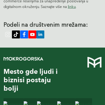
commerce rešenjima za unapređenje poslovanja u
digitalnom okruženju. Saznajte više na
linku
.
Podeli na društvenim mrežama:
Mesto gde ljudi i
biznisi postaju
bolji