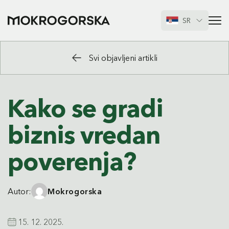
SR
Svi objavljeni artikli
Kako se gradi
biznis vredan
poverenja?
Autor:
Mokrogorska
15. 12. 2025.