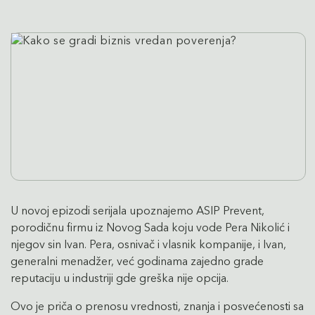
U novoj epizodi serijala upoznajemo ASIP Prevent,
porodičnu firmu iz Novog Sada koju vode Pera Nikolić i
njegov sin Ivan. Pera, osnivač i vlasnik kompanije, i Ivan,
generalni menadžer, već godinama zajedno grade
reputaciju u industriji gde greška nije opcija.
Ovo je priča o prenosu vrednosti, znanja i posvećenosti sa