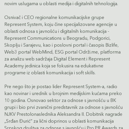
novim uslugama u oblasti medija i digitalnih tehnologija.
Osnivač i CEO regionalne komunikacijske grupe
Represent System, koju čine specijalizovane agencije u
oblasti odnosa s javnošću i digitalnih komunikacija -
Represent Communications u Beogradu, Podgorici,
Skoplju i Sarajevu, kao i poslovni portal i časopis Bizlife,
Web3 portal WebMind, ESG portal Održi.me, platforma
za analizu web sadržaja Digital Element i Represent
Academy jedinica koja se fokusira na edukativne
programe iz oblasti komunikacija i soft skills.
Pre nego što je postao lider Represent System-a, radio
kao novinar i urednik u brojnim medijskim kućama preko
10 godina. Osnovao sektor za odnose s javnošću u BK
grupi i bio prvi zvanični predstavnik za odnose s javnošću
NJKV Prestolonaslednika Aleksandra II. Dobitnik nagrade
„Srđan Đurić“ za lični doprinos u oblasti komunikacija
Srpskog društva za odnose s javnošću i Pro.PR Awards za