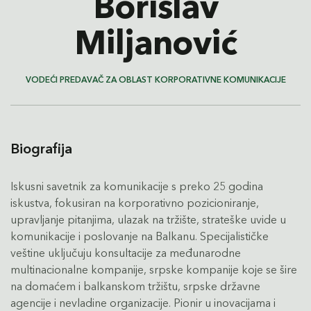
Borislav
Miljanović
VODEĆI PREDAVAČ ZA OBLAST KORPORATIVNE KOMUNIKACIJE
Biografija
Iskusni savetnik za komunikacije s preko 25 godina
iskustva, fokusiran na korporativno pozicioniranje,
upravljanje pitanjima, ulazak na tržište, strateške uvide u
komunikacije i poslovanje na Balkanu. Specijalističke
veštine uključuju konsultacije za međunarodne
multinacionalne kompanije, srpske kompanije koje se šire
na domaćem i balkanskom tržištu, srpske državne
agencije i nevladine organizacije. Pionir u inovacijama i