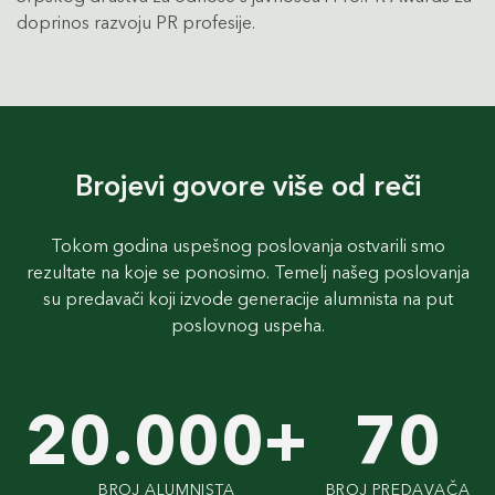
doprinos razvoju PR profesije.
Brojevi govore više od reči
Tokom godina uspešnog poslovanja ostvarili smo
rezultate na koje se ponosimo. Temelj našeg poslovanja
su predavači koji izvode generacije alumnista na put
poslovnog uspeha.
20.000+
70
BROJ ALUMNISTA
BROJ PREDAVAČA