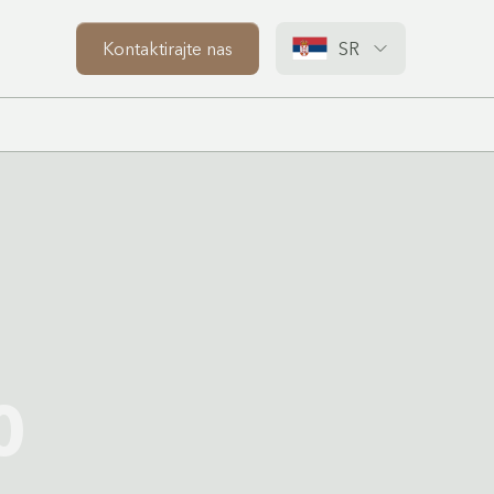
Kontaktirajte nas
SR
0