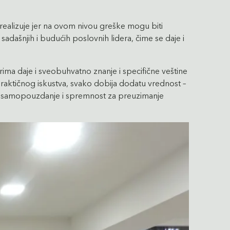
 realizuje jer na ovom nivou greške mogu biti
sadašnjih i budućih poslovnih lidera, čime se daje i
ma daje i sveobuhvatno znanje i specifične veštine
raktičnog iskustva, svako dobija dodatu vrednost –
me i samopouzdanje i spremnost za preuzimanje