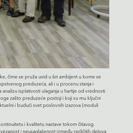
e, čime se pruža uvid u širi ambijent u kome se
opstvenog preduzeća, ali i u procenu stanja i
analizu isplativosti ulaganja u hartije od vrednosti
loga zašto preduzeće postoji i koji su mu ključni
tuelni i budući svet poslovnih izazova (moduli
ontinuitetu i kvalitetu nastave tokom čitavog
anost i neusaglašenost između različitih delova