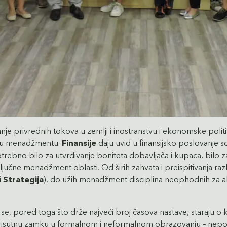
 privrednih tokova u zemlji i inostranstvu i ekonomske politik
kt u menadžmentu.
Finansije
daju uvid u finansijsko poslovanje s
rebno bilo za utvrđivanje boniteta dobavljača i kupaca, bilo za 
ključne menadžment oblasti. Od širih zahvata i preispitivanja raz
i
Strategija
), do užih menadžment disciplina neophodnih za ak
e, pored toga što drže najveći broj časova nastave, staraju o k
utnu zamku u formalnom i neformalnom obrazovanju – nepovez