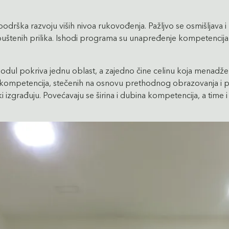
odrška razvoju viših nivoa rukovođenja. Pažljvo se osmišljava i
opuštenih prilika. Ishodi programa su unapređenje kompetencija 
ul pokriva jednu oblast, a zajedno čine celinu koja menadžeri
h kompetencija, stečenih na osnovu prethodnog obrazovanja i p
ki izgrađuju. Povećavaju se širina i dubina kompetencija, a ti