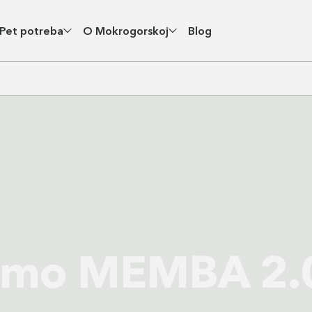
Pet potreba
O Mokrogorskoj
Blog
dimo MEMBA 2.