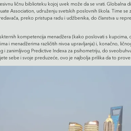
sivnu ličnu biblioteku kojoj uvek može da se vrati. Globalna 
e Association, udruženju svetskih poslovnih škola. Time se 
predavača, preko pristupa radu i udžbenika, do članstva u re
kternih kompetencija menadžera (kako poslovati s kupcima, doba
i menadžerima različitih nivoa upravljanja) i, konačno, ličnog 
g i zanimljivog Predictive Indexa za psihometriju, do sveobuhv
e sebe i svoje preduzeće, ovo je najbolja prilika da to prover