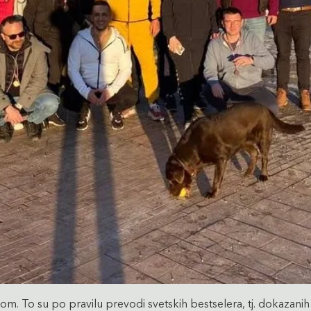
m. To su po pravilu prevodi svetskih bestselera, tj. dokazani