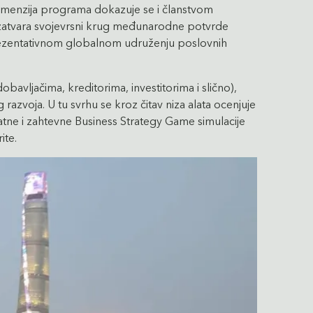
dimenzija programa dokazuje se i članstvom
zatvara svojevrsni krug međunarodne potvrde
prezentativnom globalnom udruženju poslovnih
vljačima, kreditorima, investitorima i slično),
razvoja. U tu svrhu se kroz čitav niza alata ocenjuje
atne i zahtevne Business Strategy Game simulacije
ite.