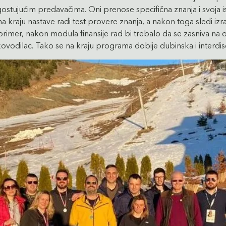
jućim predavačima. Oni prenose specifična znanja i svoja isku
se na kraju nastave radi test provere znanja, a nakon toga sledi
mer, nakon modula finansije rad bi trebalo da se zasniva na obr
kovodilac. Tako se na kraju programa dobije dubinska i interdi