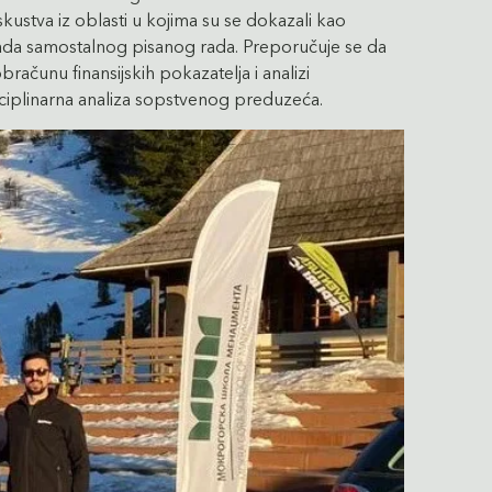
stva iz oblasti u kojima su se dokazali kao
 izrada samostalnog pisanog rada. Preporučuje se da
ačunu finansijskih pokazatelja i analizi
sciplinarna analiza sopstvenog preduzeća.