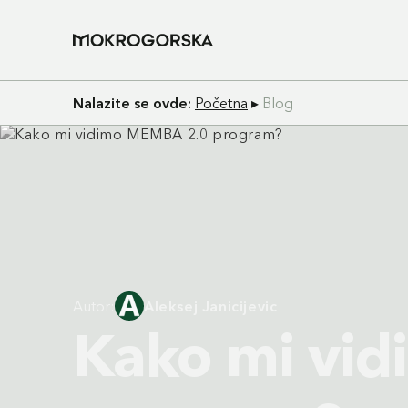
Nalazite se ovde:
Početna
▸
Blog
Autor:
Aleksej Janicijevic
Kako mi vi