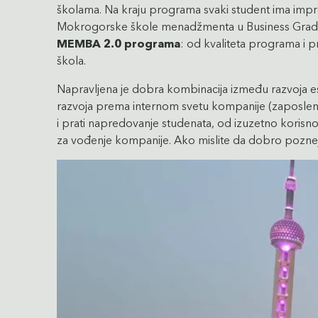
školama. Na kraju programa svaki student ima impre
Mokrogorske škole menadžmenta u Business Graduat
MEMBA 2.0 programa
: od kvaliteta programa i 
škola.
Napravljena je dobra kombinacija između razvoja es
razvoja prema internom svetu kompanije (zaposlenima 
i prati napredovanje studenata, od izuzetno korisno
za vođenje kompanije. Ako mislite da dobro poznejet