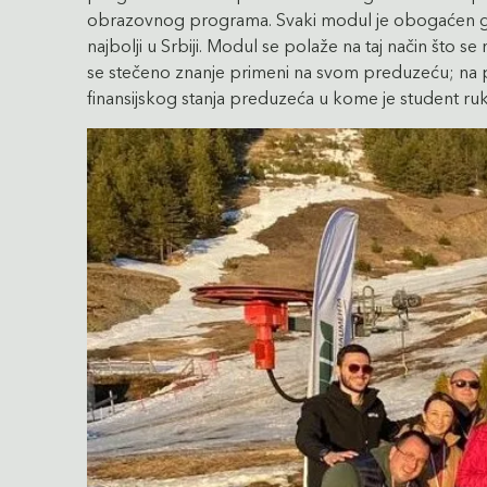
obrazovnog programa. Svaki modul je obogaćen gostu
najbolji u Srbiji. Modul se polaže na taj način što 
se stečeno znanje primeni na svom preduzeću; na pri
finansijskog stanja preduzeća u kome je student ru