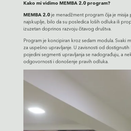
Kako mi vidimo MEMBA 2.0 program?
MEMBA 2.0
je menadžment program čija je misija p
najskuplje, bilo da su posledica loših odluka ili pr
izuzetan doprinos razvoju čitavog društva.
Program je koncipiran kroz sedam modula. Svaki mod
za uspešno upravljanje. U zavisnosti od dostignuti
pojedini segmenti upravljanja se nadograđuju, a ne
odgovornosti i donošenje pravih odluka.