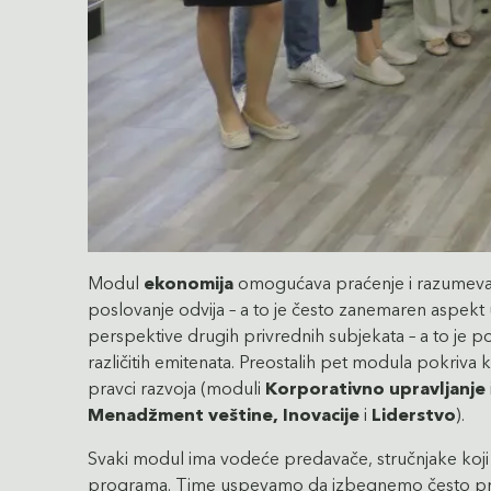
Modul
ekonomija
omogućava praćenje i razumevanje
poslovanje odvija – a to je često zanemaren aspe
perspektive drugih privrednih subjekata – a to je pot
različitih emitenata. Preostalih pet modula pokriva 
pravci razvoja (moduli
Korporativno upravljanje
Menadžment veštine, Inovacije
i
Liderstvo
).
Svaki modul ima vodeće predavače, stručnjake koji s
programa. Time uspevamo da izbegnemo često pris