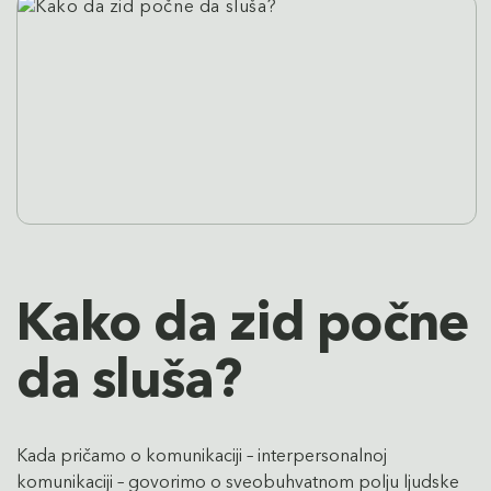
Kako da zid počne
da sluša?
Kada pričamo o komunikaciji – interpersonalnoj
komunikaciji – govorimo o sveobuhvatnom polju ljudske