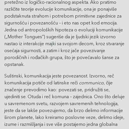
pretežno iz logičko-racionalnog aspekta. Ako pratimo
različite teorije evolucije komunikacije, ona je ponajviše
podstaknuta strahom i potrebom primitivne zajednice za
sigurnošću i povezanošću – i eto nas opet kod emocija.
Jedna od antropoloških hipoteza o evoluciji komunikacije
(„Mother Tongues“) sugeriše da je ljudski jezik izvorno
nastao iz interakcije majki sa svojom decom, kroz stvaranje
osećaja sigurnosti, a zatim i kroz jače povezivanje
porodičnih i rođačkih grupa, što je povećavalo šanse za
opstanak.
Suštinski, komunikacija jeste povezanost. Izvorno, reč
komunikacija potiče od latinske reči
communico
, čije
značenje prevodimo kao: povezati se, pridružiti se,
ujediniti se. Otuda i reč komuna – zajednica. Ono što deluje
u savremenom svetu, razvojem savremenih tehnologija,
jeste da se lakše povezujemo, da brzo delimo informacije
širom planete, lako kreiramo poslovne veze, delimo ideje,
izume i razmišljanja i sve više postajemo jedna globalna