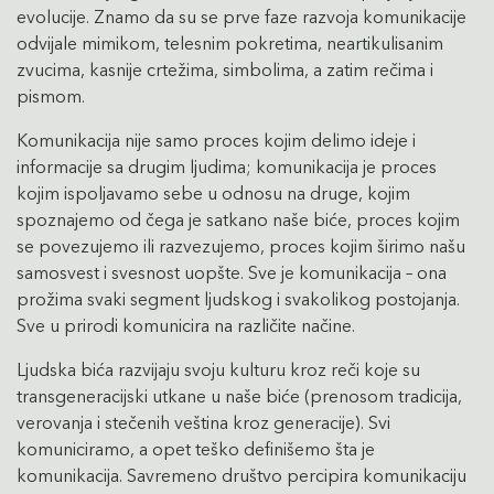
evolucije. Znamo da su se prve faze razvoja komunikacije
odvijale mimikom, telesnim pokretima, neartikulisanim
zvucima, kasnije crtežima, simbolima, a zatim rečima i
pismom.
Komunikacija nije samo proces kojim delimo ideje i
informacije sa drugim ljudima; komunikacija je proces
kojim ispoljavamo sebe u odnosu na druge, kojim
spoznajemo od čega je satkano naše biće, proces kojim
se povezujemo ili razvezujemo, proces kojim širimo našu
samosvest i svesnost uopšte. Sve je komunikacija – ona
prožima svaki segment ljudskog i svakolikog postojanja.
Sve u prirodi komunicira na različite načine.
Ljudska bića razvijaju svoju kulturu kroz reči koje su
transgeneracijski utkane u naše biće (prenosom tradicija,
verovanja i stečenih veština kroz generacije). Svi
komuniciramo, a opet teško definišemo šta je
komunikacija. Savremeno društvo percipira komunikaciju