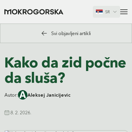
SR
Svi objavljeni artikli
Kako da zid počne
da sluša?
Autor:
Aleksej Janicijevic
8. 2. 2026.