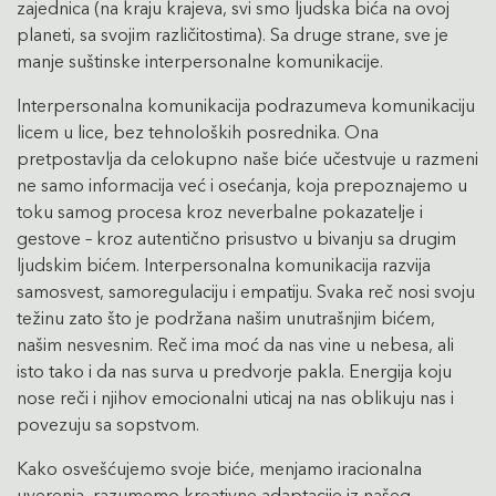
zajednica (na kraju krajeva, svi smo ljudska bića na ovoj
planeti, sa svojim različitostima). Sa druge strane, sve je
manje suštinske interpersonalne komunikacije.
Interpersonalna komunikacija podrazumeva komunikaciju
licem u lice, bez tehnoloških posrednika. Ona
pretpostavlja da celokupno naše biće učestvuje u razmeni
ne samo informacija već i osećanja, koja prepoznajemo u
toku samog procesa kroz neverbalne pokazatelje i
gestove – kroz autentično prisustvo u bivanju sa drugim
ljudskim bićem. Interpersonalna komunikacija razvija
samosvest, samoregulaciju i empatiju. Svaka reč nosi svoju
težinu zato što je podržana našim unutrašnjim bićem,
našim nesvesnim. Reč ima moć da nas vine u nebesa, ali
isto tako i da nas surva u predvorje pakla. Energija koju
nose reči i njihov emocionalni uticaj na nas oblikuju nas i
povezuju sa sopstvom.
Kako osvešćujemo svoje biće, menjamo iracionalna
uverenja, razumemo kreativne adaptacije iz našeg