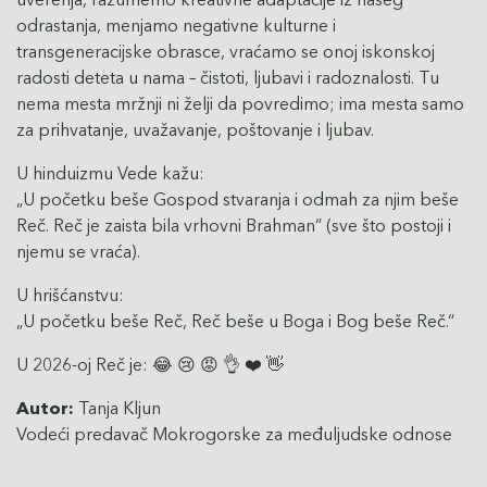
odrastanja, menjamo negativne kulturne i
transgeneracijske obrasce, vraćamo se onoj iskonskoj
radosti deteta u nama – čistoti, ljubavi i radoznalosti. Tu
nema mesta mržnji ni želji da povredimo; ima mesta samo
za prihvatanje, uvažavanje, poštovanje i ljubav.
U hinduizmu Vede kažu:
„U početku beše Gospod stvaranja i odmah za njim beše
Reč. Reč je zaista bila vrhovni Brahman“ (sve što postoji i
njemu se vraća).
U hrišćanstvu:
„U početku beše Reč, Reč beše u Boga i Bog beše Reč.“
U 2026-oj Reč je: 😂 😢 😡 👌 ❤️ 👋
Autor:
Tanja Kljun
Vodeći predavač Mokrogorske za međuljudske odnose