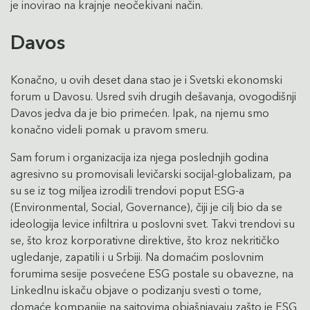
je inovirao na krajnje neočekivani način.
Davos
Konačno, u ovih deset dana stao je i Svetski ekonomski
forum u Davosu. Usred svih drugih dešavanja, ovogodišnji
Davos jedva da je bio primećen. Ipak, na njemu smo
konačno videli pomak u pravom smeru.
Sam forum i organizacija iza njega poslednjih godina
agresivno su promovisali levičarski socijal-globalizam, pa
su se iz tog miljea izrodili trendovi poput ESG-a
(Environmental, Social, Governance), čiji je cilj bio da se
ideologija levice infiltrira u poslovni svet. Takvi trendovi su
se, što kroz korporativne direktive, što kroz nekritičko
ugledanje, zapatili i u Srbiji. Na domaćim poslovnim
forumima sesije posvećene ESG postale su obavezne, na
LinkedInu iskaču objave o podizanju svesti o tome,
domaće kompanije na sajtovima objašnjavaju zašto je ESG