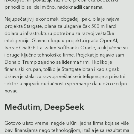
prihodi bi se, delimično, nadoknadili carinama.
Najupečatljiviji ekonomski događaj, ipak, bila je najava
projekta Stargate, plana za ulaganje čak 500 milijardi
dolara u infrastrukturu potrebnu za razvoj veštačke
inteligencije. Glavnu ulogu u projektu igraće OpenAI,
tvorac ChatGPT-a, zatim Softbank i Oracle, a uključene su
i druge ključne tehnološke firme. Projekat je najavio sam
Donald Trump zajedno sa liderima firmi. I koliko je
finansijski krupan, toliko je Startgate bitan i kao signal:
država je stala iza razvoja veštačke inteligencije a privatni
sektor u njoj vidi budućnost i spreman je da uloži ozbiljan
novac.
Međutim, DeepSeek
Gotovo u isto vreme, negde u Kini, jedna firma koja se više
bavi finansijama nego tehnologijom, izašla je sa rezultatima