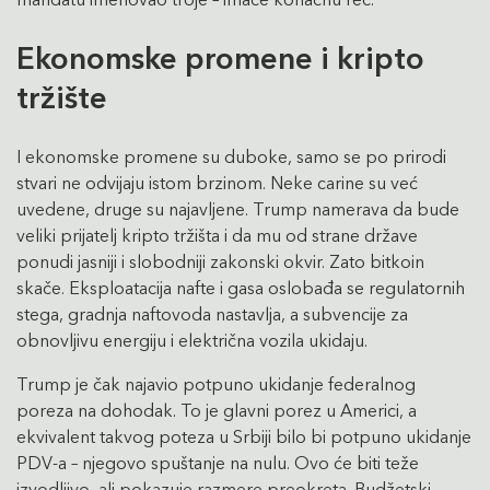
Ekonomske promene i kripto
tržište
I ekonomske promene su duboke, samo se po prirodi
stvari ne odvijaju istom brzinom. Neke carine su već
uvedene, druge su najavljene. Trump namerava da bude
veliki prijatelj kripto tržišta i da mu od strane države
ponudi jasniji i slobodniji zakonski okvir. Zato bitkoin
skače. Eksploatacija nafte i gasa oslobađa se regulatornih
stega, gradnja naftovoda nastavlja, a subvencije za
obnovljivu energiju i električna vozila ukidaju.
Trump je čak najavio potpuno ukidanje federalnog
poreza na dohodak. To je glavni porez u Americi, a
ekvivalent takvog poteza u Srbiji bilo bi potpuno ukidanje
PDV-a – njegovo spuštanje na nulu. Ovo će biti teže
izvodljivo, ali pokazuje razmere preokreta. Budžetski