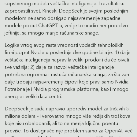
sopstvenog modela veštačke inteligencije. I rezultati su
zaprepastili svet. Kineski DeepSeek je svojim poslednjim
modelom ne samo dostigao najsavremenije zapadne
modele poput ChatGPT-a, već je to uradio neuporedivo
jeftinije, sa mnogo manje računarske snage.
Logika vrtoglavog rasta vrednosti vodećih tehnoloških
firmi poput Nvidie u poslednje dve godine bila je: 1) da je
veštačka inteligencija napravila veliki prodor i da će bivati
sve važnija; 2) da je za razvoj veštačke inteligencije
potrebna ogromna i rastuća računarska snaga, za šta vam
dalje trebaju najsavremeniji čipovi koje pravi samo Nvidia.
Potrebna je i Nvidia programska platforma, kao i mnogo
energije i veliki data centri.
DeepSeek je sada napravio uporediv model za tričavih 5
miliona dolara – i verovatno mnogo više režijskih troškova
koje nisu obelodanili, ali to ne menja ključnu poentu
previše. To dostignuće nije problem samo za OpenAI, već