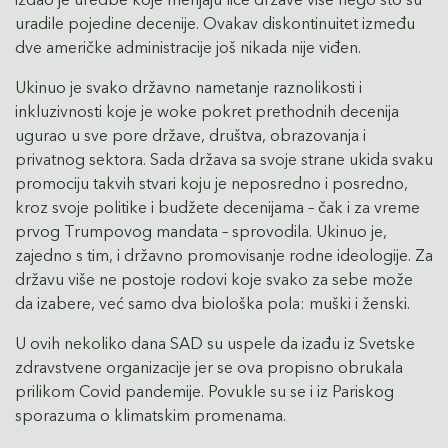
uradile pojedine decenije. Ovakav diskontinuitet između
dve američke administracije još nikada nije viđen.
Ukinuo je svako državno nametanje raznolikosti i
inkluzivnosti koje je woke pokret prethodnih decenija
ugurao u sve pore države, društva, obrazovanja i
privatnog sektora. Sada država sa svoje strane ukida svaku
promociju takvih stvari koju je neposredno i posredno,
kroz svoje politike i budžete decenijama – čak i za vreme
prvog Trumpovog mandata – sprovodila. Ukinuo je,
zajedno s tim, i državno promovisanje rodne ideologije. Za
državu više ne postoje rodovi koje svako za sebe može
da izabere, već samo dva biološka pola: muški i ženski.
U ovih nekoliko dana SAD su uspele da izađu iz Svetske
zdravstvene organizacije jer se ova propisno obrukala
prilikom Covid pandemije. Povukle su se i iz Pariskog
sporazuma o klimatskim promenama.