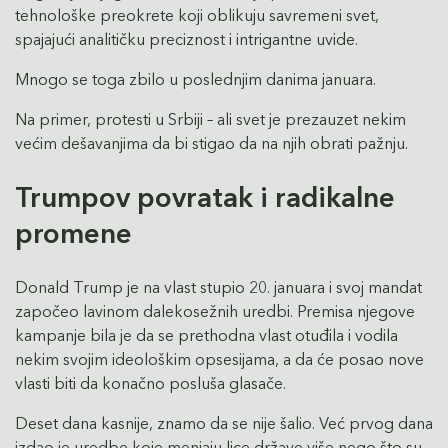
tehnološke preokrete koji oblikuju savremeni svet,
spajajući analitičku preciznost i intrigantne uvide.
Mnogo se toga zbilo u poslednjim danima januara.
Na primer, protesti u Srbiji – ali svet je prezauzet nekim
većim dešavanjima da bi stigao da na njih obrati pažnju.
Trumpov povratak i radikalne
promene
Donald Trump je na vlast stupio 20. januara i svoj mandat
započeo lavinom dalekosežnih uredbi. Premisa njegove
kampanje bila je da se prethodna vlast otuđila i vodila
nekim svojim ideološkim opsesijama, a da će posao nove
vlasti biti da konačno posluša glasače.
Deset dana kasnije, znamo da se nije šalio. Već prvog dana
izdao je uredbe koje menjaju lice države više nego što su