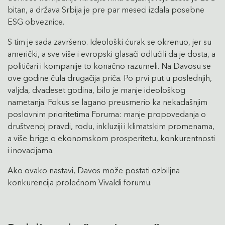
bitan, a država Srbija je pre par meseci izdala posebne
ESG obveznice.
S tim je sada završeno. Ideološki ćurak se okrenuo, jer su
američki, a sve više i evropski glasači odlučili da je dosta, a
političari i kompanije to konačno razumeli. Na Davosu se
ove godine čula drugačija priča. Po prvi put u poslednjih,
valjda, dvadeset godina, bilo je manje ideološkog
nametanja. Fokus se lagano preusmerio ka nekadašnjim
poslovnim prioritetima Foruma: manje propovedanja o
društvenoj pravdi, rodu, inkluziji i klimatskim promenama,
a više brige o ekonomskom prosperitetu, konkurentnosti
i inovacijama.
Ako ovako nastavi, Davos može postati ozbiljna
konkurencija prolećnom Vivaldi forumu.