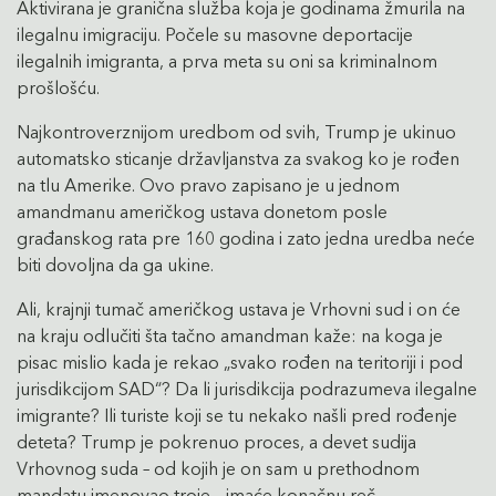
Aktivirana je granična služba koja je godinama žmurila na
ilegalnu imigraciju. Počele su masovne deportacije
ilegalnih imigranta, a prva meta su oni sa kriminalnom
prošlošću.
Najkontroverznijom uredbom od svih, Trump je ukinuo
automatsko sticanje državljanstva za svakog ko je rođen
na tlu Amerike. Ovo pravo zapisano je u jednom
amandmanu američkog ustava donetom posle
građanskog rata pre 160 godina i zato jedna uredba neće
biti dovoljna da ga ukine.
Ali, krajnji tumač američkog ustava je Vrhovni sud i on će
na kraju odlučiti šta tačno amandman kaže: na koga je
pisac mislio kada je rekao „svako rođen na teritoriji i pod
jurisdikcijom SAD“? Da li jurisdikcija podrazumeva ilegalne
imigrante? Ili turiste koji se tu nekako našli pred rođenje
deteta? Trump je pokrenuo proces, a devet sudija
Vrhovnog suda – od kojih je on sam u prethodnom
mandatu imenovao troje – imaće konačnu reč.