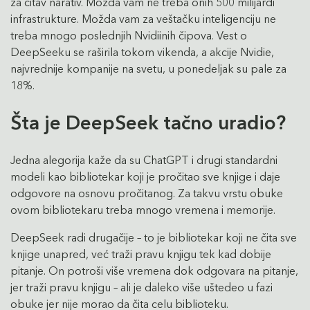
za čitav narativ. Možda vam ne treba onih 500 milijardi
infrastrukture. Možda vam za veštačku inteligenciju ne
treba mnogo poslednjih Nvidiinih čipova. Vest o
DeepSeeku se raširila tokom vikenda, a akcije Nvidie,
najvrednije kompanije na svetu, u ponedeljak su pale za
18%.
Šta je DeepSeek tačno uradio?
Jedna alegorija kaže da su ChatGPT i drugi standardni
modeli kao bibliotekar koji je pročitao sve knjige i daje
odgovore na osnovu pročitanog. Za takvu vrstu obuke
ovom bibliotekaru treba mnogo vremena i memorije.
DeepSeek radi drugačije – to je bibliotekar koji ne čita sve
knjige unapred, već traži pravu knjigu tek kad dobije
pitanje. On potroši više vremena dok odgovara na pitanje,
jer traži pravu knjigu – ali je daleko više uštedeo u fazi
obuke jer nije morao da čita celu biblioteku.