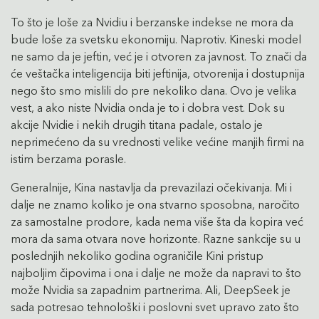
To što je loše za Nvidiu i berzanske indekse ne mora da
bude loše za svetsku ekonomiju. Naprotiv. Kineski model
ne samo da je jeftin, već je i otvoren za javnost. To znači da
će veštačka inteligencija biti jeftinija, otvorenija i dostupnija
nego što smo mislili do pre nekoliko dana. Ovo je velika
vest, a ako niste Nvidia onda je to i dobra vest. Dok su
akcije Nvidie i nekih drugih titana padale, ostalo je
neprimećeno da su vrednosti velike većine manjih firmi na
istim berzama porasle.
Generalnije, Kina nastavlja da prevazilazi očekivanja. Mi i
dalje ne znamo koliko je ona stvarno sposobna, naročito
za samostalne prodore, kada nema više šta da kopira već
mora da sama otvara nove horizonte. Razne sankcije su u
poslednjih nekoliko godina ograničile Kini pristup
najboljim čipovima i ona i dalje ne može da napravi to što
može Nvidia sa zapadnim partnerima. Ali, DeepSeek je
sada potresao tehnološki i poslovni svet upravo zato što