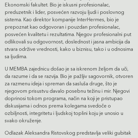
Ekonomski fakultet. Bio je iskusni profesionalac,
preduzetnik i lider, posvećen razvoju ljudi i poslovnog
sistema. Kao direktor kompanije InterHermes, bio je
prepoznat kao odgovoran i pouzdan profesionalac,
posvećen kvalitetu i rezultatima. Njegov profesionalni put
odlikovali su odgovornost, doslednost i jasna ambicija da
stvara održive vrednosti, kako u biznisu, tako i u odnosima
sa ljudima.
U MEMBA zajednicu došao je sa iskrenom željom da uči,
da razume i da se razvija. Bio je pažljiv sagovornik, otvoren
za razmenu ideja i spreman da sasluša druge, što je
njegovom prisustvu davalo posebnu težinu i mir. Njegovi
doprinosi tokom programa, način na koji je pristupao
diskusijama i odnos prema kolegama svedoče o
ozbiljnosti, integritetu i ljudskoj toplini koju je unosio u
svako okruženje.
Odlazak Aleksandra Ristovskog predstavlja veliki gubitak