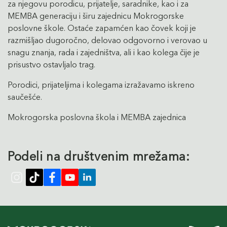
za njegovu porodicu, prijatelje, saradnike, kao i za
MEMBA generaciju i širu zajednicu Mokrogorske
poslovne škole. Ostaće zapamćen kao čovek koji je
razmišljao dugoročno, delovao odgovorno i verovao u
snagu znanja, rada i zajedništva, ali i kao kolega čije je
prisustvo ostavljalo trag.
Porodici, prijateljima i kolegama izražavamo iskreno
saučešće.
Mokrogorska poslovna škola i MEMBA zajednica
Podeli na društvenim mrežama: