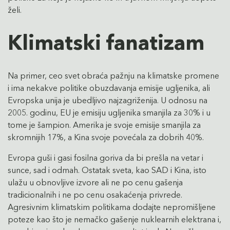
želi.
Klimatski fanatizam
Na primer, ceo svet obraća pažnju na klimatske promene
i ima nekakve politike obuzdavanja emisije ugljenika, ali
Evropska unija je ubedljivo najzagriženija. U odnosu na
2005. godinu, EU je emisiju ugljenika smanjila za 30% i u
tome je šampion. Amerika je svoje emisije smanjila za
skromnijih 17%, a Kina svoje povećala za dobrih 40%.
Evropa guši i gasi fosilna goriva da bi prešla na vetar i
sunce, sad i odmah. Ostatak sveta, kao SAD i Kina, isto
ulažu u obnovljive izvore ali ne po cenu gašenja
tradicionalnih i ne po cenu osakaćenja privrede.
Agresivnim klimatskim politikama dodajte nepromišljene
poteze kao što je nemačko gašenje nuklearnih elektrana i,