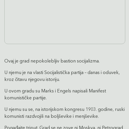
Ovaj je grad nepokolebljiv bastion socijalizma.
U njemu je na vlasti Socijalistička partija – danas i oduvek,
kroz čitavu njegovu istoriju.
U ovom gradu su Marks i Engels napisali Manifest
komunističke partije.
U njemu su se, na istorijskom kongresu 1903. godine, ruski
komunisti razdvojili na boljševike i menjševike.
Pogađajte triput. Grad se ne zove ni Moskva, ni Petrograd