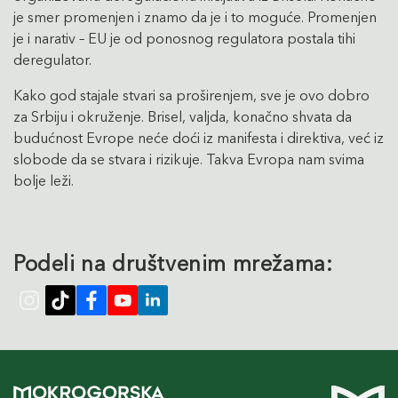
je smer promenjen i znamo da je i to moguće. Promenjen
je i narativ – EU je od ponosnog regulatora postala tihi
deregulator.
Kako god stajale stvari sa proširenjem, sve je ovo dobro
za Srbiju i okruženje. Brisel, valjda, konačno shvata da
budućnost Evrope neće doći iz manifesta i direktiva, već iz
slobode da se stvara i rizikuje. Takva Evropa nam svima
bolje leži.
Podeli na društvenim mrežama: