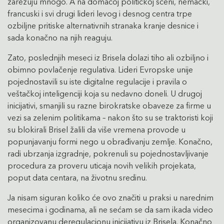
zarezuju mnogo. A na domaćoj političkoj sceni, nemački,
francuski i svi drugi lideri levog i desnog centra trpe
ozbiljne pritiske alternativnih stranaka kranje desnice i
sada konačno na njih reaguju.
Zato, poslednjih meseci iz Brisela dolazi tiho ali ozbiljno i
obimno povlačenje regulativa. Lideri Evropske unije
pojednostavili su iste digitalne regulacije i pravila o
veštačkoj inteligenciji koja su nedavno doneli. U drugoj
inicijativi, smanjili su razne birokratske obaveze za firme u
vezi sa zelenim politikama – nakon što su se traktoristi koji
su blokirali Brisel žalili da više vremena provode u
popunjavanju formi nego u obrađivanju zemlje. Konačno,
radi ubrzanja izgradnje, pokrenuli su pojednostavljivanje
procedura za proveru uticaja novih velikih projekata,
poput data centara, na životnu sredinu.
Ja nisam siguran koliko će ovo značiti u praksi u narednim
mesecima i godinama, ali ne sećam se da sam ikada video
organizovanu deregulacionu inicijativu iz Brisela. Konačno