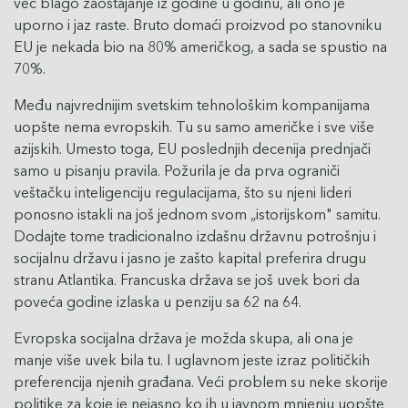
već blago zaostajanje iz godine u godinu, ali ono je
uporno i jaz raste. Bruto domaći proizvod po stanovniku
EU je nekada bio na 80% američkog, a sada se spustio na
70%.
Među najvrednijim svetskim tehnološkim kompanijama
uopšte nema evropskih. Tu su samo američke i sve više
azijskih. Umesto toga, EU poslednjih decenija prednjači
samo u pisanju pravila. Požurila je da prva ograniči
veštačku inteligenciju regulacijama, što su njeni lideri
ponosno istakli na još jednom svom „istorijskom" samitu.
Dodajte tome tradicionalno izdašnu državnu potrošnju i
socijalnu državu i jasno je zašto kapital preferira drugu
stranu Atlantika. Francuska država se još uvek bori da
poveća godine izlaska u penziju sa 62 na 64.
Evropska socijalna država je možda skupa, ali ona je
manje više uvek bila tu. I uglavnom jeste izraz političkih
preferencija njenih građana. Veći problem su neke skorije
politike za koje je nejasno ko ih u javnom mnjenju uopšte