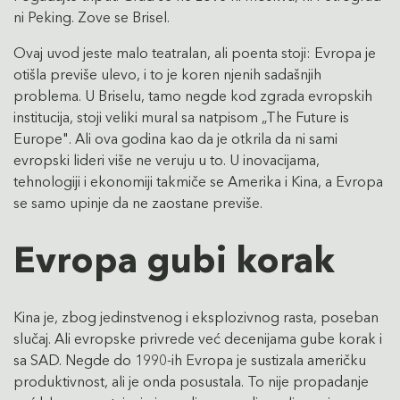
ni Peking. Zove se Brisel.
Ovaj uvod jeste malo teatralan, ali poenta stoji: Evropa je
otišla previše ulevo, i to je koren njenih sadašnjih
problema. U Briselu, tamo negde kod zgrada evropskih
institucija, stoji veliki mural sa natpisom „The Future is
Europe". Ali ova godina kao da je otkrila da ni sami
evropski lideri više ne veruju u to. U inovacijama,
tehnologiji i ekonomiji takmiče se Amerika i Kina, a Evropa
se samo upinje da ne zaostane previše.
Evropa gubi korak
Kina je, zbog jedinstvenog i eksplozivnog rasta, poseban
slučaj. Ali evropske privrede već decenijama gube korak i
sa SAD. Negde do 1990-ih Evropa je sustizala američku
produktivnost, ali je onda posustala. To nije propadanje