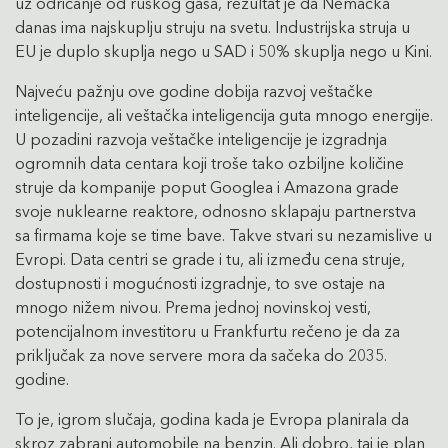
uz odricanje od ruskog gasa, rezultat je da Nemačka
danas ima najskuplju struju na svetu. Industrijska struja u
EU je duplo skuplja nego u SAD i 50% skuplja nego u Kini.
Najveću pažnju ove godine dobija razvoj veštačke
inteligencije, ali veštačka inteligencija guta mnogo energije.
U pozadini razvoja veštačke inteligencije je izgradnja
ogromnih data centara koji troše tako ozbiljne količine
struje da kompanije poput Googlea i Amazona grade
svoje nuklearne reaktore, odnosno sklapaju partnerstva
sa firmama koje se time bave. Takve stvari su nezamislive u
Evropi. Data centri se grade i tu, ali između cena struje,
dostupnosti i mogućnosti izgradnje, to sve ostaje na
mnogo nižem nivou. Prema jednoj novinskoj vesti,
potencijalnom investitoru u Frankfurtu rečeno je da za
priključak za nove servere mora da sačeka do 2035.
godine.
To je, igrom slučaja, godina kada je Evropa planirala da
skroz zabrani automobile na benzin. Ali dobro, taj je plan