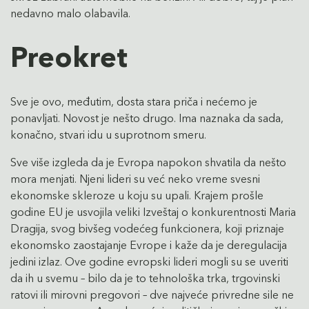
nedavno malo olabavila.
Preokret
Sve je ovo, međutim, dosta stara priča i nećemo je
ponavljati. Novost je nešto drugo. Ima naznaka da sada,
konačno, stvari idu u suprotnom smeru.
Sve više izgleda da je Evropa napokon shvatila da nešto
mora menjati. Njeni lideri su već neko vreme svesni
ekonomske skleroze u koju su upali. Krajem prošle
godine EU je usvojila veliki Izveštaj o konkurentnosti Maria
Dragija, svog bivšeg vodećeg funkcionera, koji priznaje
ekonomsko zaostajanje Evrope i kaže da je deregulacija
jedini izlaz. Ove godine evropski lideri mogli su se uveriti
da ih u svemu – bilo da je to tehnološka trka, trgovinski
ratovi ili mirovni pregovori – dve najveće privredne sile ne