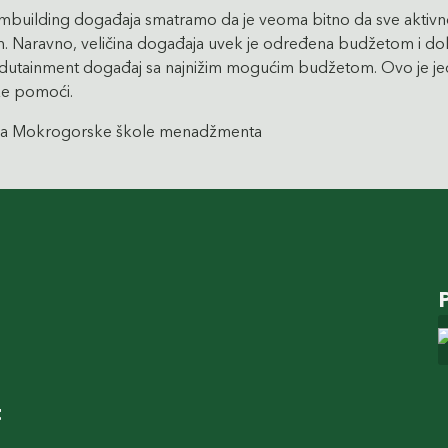
eambuilding događaja smatramo da je veoma bitno da sve aktivn
jem. Naravno, veličina događaja uvek je određena budžetom i d
etan edutainment događaj sa najnižim mogućim budžetom. Ovo je je
že pomoći.
rama Mokrogorske škole menadžmenta
t