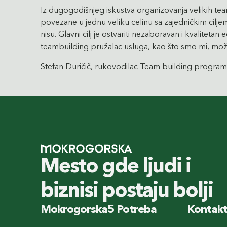
Iz dugogodišnjeg iskustva organizovanja velikih t
povezane u jednu veliku celinu sa zajedničkim cil
nisu. Glavni cilj je ostvariti nezaboravan i kvalit
teambuilding pružalac usluga, kao što smo mi, mo
Stefan Đuričič, rukovodilac Team building prog
Mesto gde ljudi i
biznisi postaju bolji
Mokrogorska
5 Potreba
Kontak