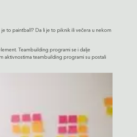
 to paintball? Da li je to piknik ili večera u nekom
element. Teambuilding programi se i dalje
m aktivnostima teambuilding programi su postali