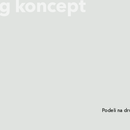
g koncept
Podeli na d