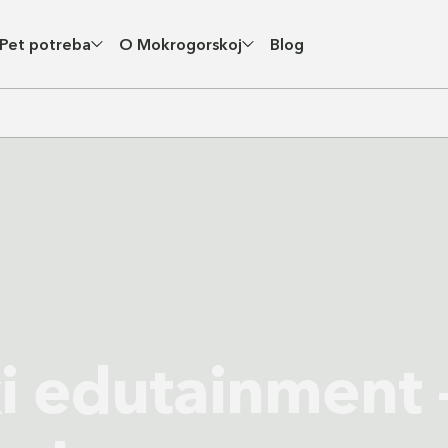
Pet potreba
O Mokrogorskoj
Blog
 edutainment 