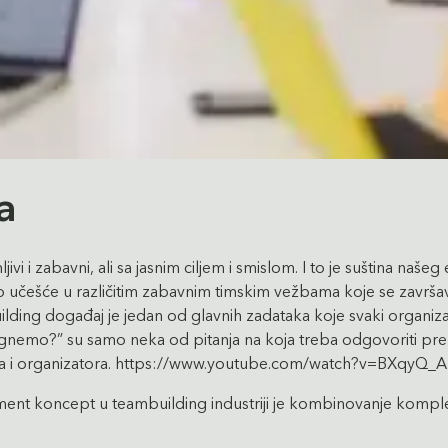
a
ivi i zabavni, ali sa jasnim ciljem i smislom. I to je suština naš
no učešće u različitim zabavnim timskim vežbama koje se završa
uilding događaj je jedan od glavnih zadataka koje svaki organiza
stignemo?” su samo neka od pitanja na koja treba odgovoriti p
jenta i organizatora. https://www.youtube.com/watch?v=BXqyQ_
ent koncept u teambuilding industriji je kombinovanje kompleks