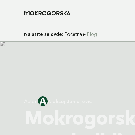
Nalazite se ovde:
Početna
▸
Blog
Autor:
Aleksej Janicijevic
Mokrogorski