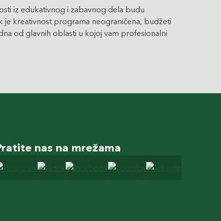
osti iz edukativnog i zabavnog dela budu
ok je kreativnost programa neograničena, budžeti
dna od glavnih oblasti u kojoj vam profesionalni
Pratite nas na mrežama