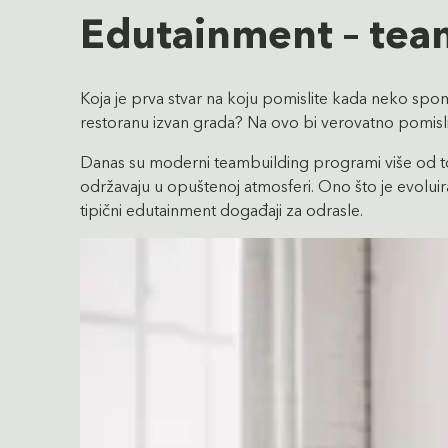
Edutainment – tea
Koja je prva stvar na koju pomislite kada neko spome
restoranu izvan grada? Na ovo bi verovatno pomislil
Danas su moderni teambuilding programi više od tog
održavaju u opuštenoj atmosferi. Ono što je evolu
tipični edutainment događaji za odrasle.