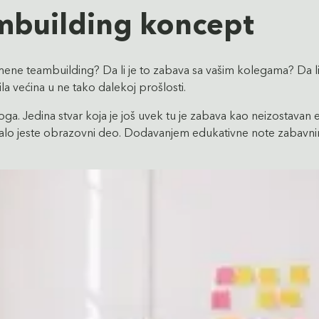
mbuilding koncept
ne teambuilding? Da li je to zabava sa vašim kolegama? Da li je
a većina u ne tako dalekoj prošlosti.
a. Jedina stvar koja je još uvek tu je zabava kao neizostavan 
iralo jeste obrazovni deo. Dodavanjem edukativne note zabavni