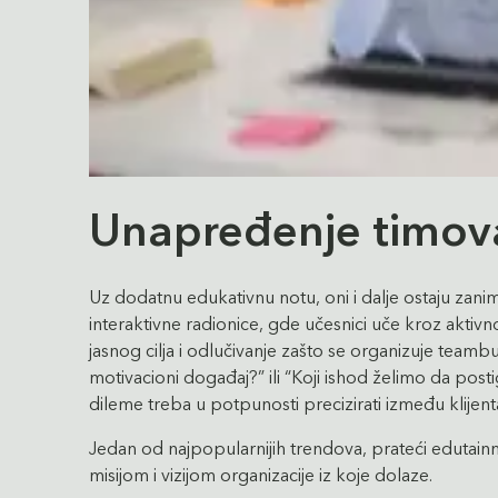
Unapređenje timov
Uz dodatnu edukativnu notu, oni i dalje ostaju zanimlj
interaktivne radionice, gde učesnici uče kroz aktiv
jasnog cilja i odlučivanje zašto se organizuje teamb
motivacioni događaj?” ili “Koji ishod želimo da po
dileme treba u potpunosti precizirati između kli
Jedan od najpopularnijih trendova, prateći edutainm
misijom i vizijom organizacije iz koje dolaze.