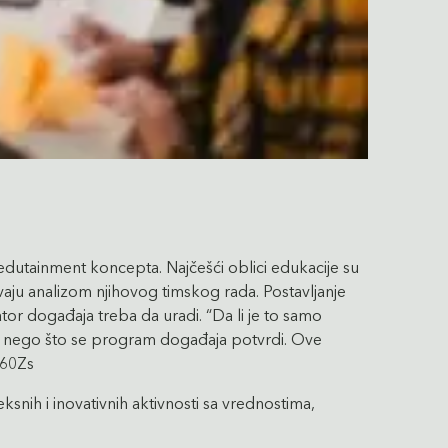
eg edutainment koncepta. Najčešći oblici edukacije su
vaju analizom njihovog timskog rada. Postavljanje
tor događaja treba da uradi. “Da li je to samo
re nego što se program događaja potvrdi. Ove
A60Zs
nih i inovativnih aktivnosti sa vrednostima,